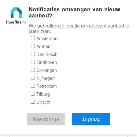
Notificaties ontvangen van nieuw
Huurflits
aanbod?
We gebruiken je locatie om relevant aanbod te
laten zien.
Reactieformulier
Amsterdam
Arnhem
Huurflits
Den Bosch
Eindhoven
Groningen
Nijmegen
Verstuur je bericht
Rotterdam
Tilburg
Door een bericht te sturen kom je in contact met de
Utrecht
aanbieder of makelaar van de woning.
Je reactie
Nee dank je
Ja graag