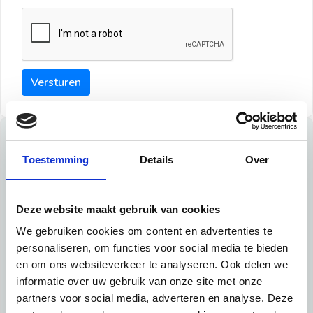
Versturen
Tips
Toestemming
Details
Over
Maak een goede indruk bij de verhuurder met deze tips:
Tip 1:
Deze website maakt gebruik van cookies
We gebruiken cookies om content en advertenties te
Schrijf een duidelijke introductie en geef de volgende
personaliseren, om functies voor social media te bieden
informatie mee:
en om ons websiteverkeer te analyseren. Ook delen we
informatie over uw gebruik van onze site met onze
Ben je student, werkachtig of werkzoekend
partners voor social media, adverteren en analyse. Deze
Wat je in je dagelijks leven doet