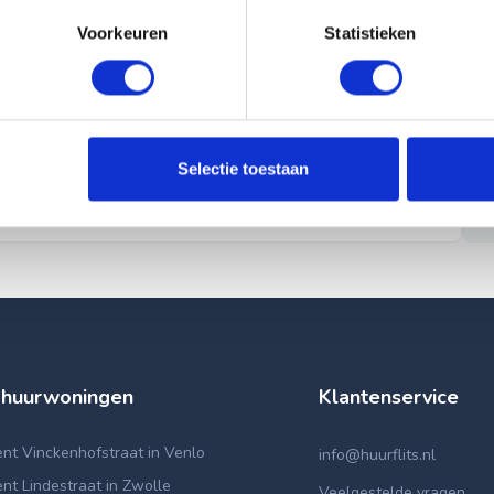
Voorkeuren
Statistieken
Selectie toestaan
 huurwoningen
Klantenservice
nt Vinckenhofstraat in Venlo
info@huurflits.nl
t Lindestraat in Zwolle
Veelgestelde vragen