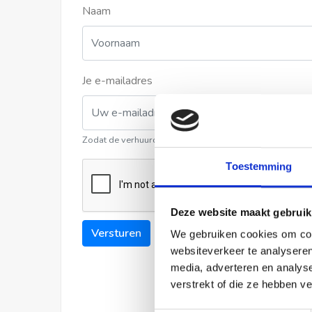
Naam
Je e-mailadres
Zodat de verhuurder contact met u kan opnemen
Toestemming
Deze website maakt gebruik
Versturen
We gebruiken cookies om cont
websiteverkeer te analyseren
media, adverteren en analys
verstrekt of die ze hebben v