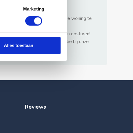
gezonde verstand.
Marketing
1: Nooit vooraf betalen zonder de woning te
hebben gezien.
2: Geen persoonlijke documenten opsturen!
3: Meld bij misbruik de advertentie bij onze
Alles toestaan
klantenservice.
Reviews