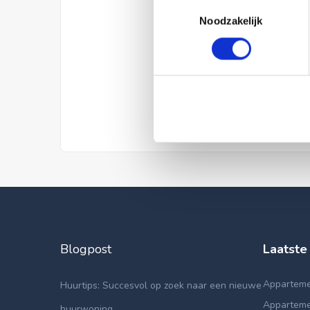
Toestemmingsselectie
Noodzakelijk
Blogpost
Laatste
Apparteme
Huurtips: Succesvol op zoek naar een nieuwe
Appartemen
huurwoning