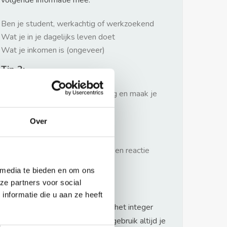
volgende informatie mee:
Ben je student, werkachtig of werkzoekend
Wat je in je dagelijks leven doet
Wat je inkomen is (ongeveer)
Tip 2:
Wees beleefd, niet te langdradig en maak je
verhaal kort
Over
Tip 3:
Wacht niet met reageren. Snel een reactie
sturen geeft je meer kans.
 media te bieden en om ons
Waarschuwing
ze partners voor social
nformatie die u aan ze heeft
Huurflits hecht veel waarde aan het integer
handelen van verhuurders maar gebruik altijd je