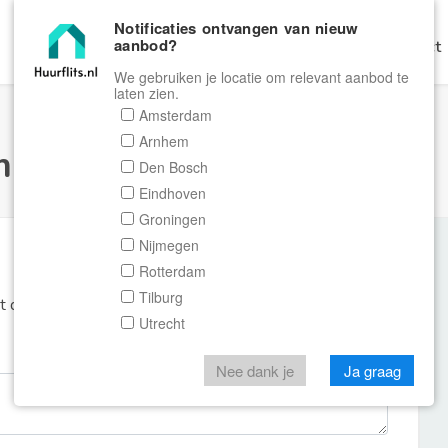
Notificaties ontvangen van nieuw
aanbod?
Home
Zoeken
Gratis Verhuren
Contact
We gebruiken je locatie om relevant aanbod te
laten zien.
Amsterdam
Arnhem
ulier Huurflits
Den Bosch
Eindhoven
Groningen
Nijmegen
Rotterdam
Tilburg
et de aanbieder of makelaar van de woning.
Utrecht
Nee dank je
Ja graag