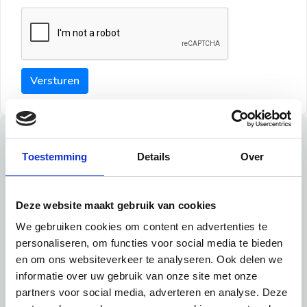
Versturen
Tips
Toestemming
Details
Over
Maak een goede indruk bij de verhuurder met deze tips:
Tip 1:
Deze website maakt gebruik van cookies
We gebruiken cookies om content en advertenties te
Schrijf een duidelijke introductie en geef de volgende
personaliseren, om functies voor social media te bieden
informatie mee:
en om ons websiteverkeer te analyseren. Ook delen we
informatie over uw gebruik van onze site met onze
Ben je student, werkachtig of werkzoekend
partners voor social media, adverteren en analyse. Deze
Wat je in je dagelijks leven doet