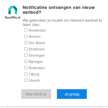
Notificaties ontvangen van nieuw
Huurflits
aanbod?
We gebruiken je locatie om relevant aanbod te
laten zien.
Reactieformulier
Amsterdam
Arnhem
Huurflits
Den Bosch
Eindhoven
Groningen
Nijmegen
Verstuur je bericht
Rotterdam
Tilburg
Door een bericht te sturen kom je in contact met de
Utrecht
aanbieder of makelaar van de woning.
Je reactie
Nee dank je
Ja graag