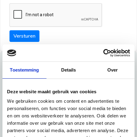
Versturen
Tips
Toestemming
Details
Over
Maak een goede indruk bij de verhuurder met deze tips:
Tip 1:
Deze website maakt gebruik van cookies
We gebruiken cookies om content en advertenties te
Schrijf een duidelijke introductie en geef de volgende
personaliseren, om functies voor social media te bieden
informatie mee:
en om ons websiteverkeer te analyseren. Ook delen we
informatie over uw gebruik van onze site met onze
Ben je student, werkachtig of werkzoekend
partners voor social media, adverteren en analyse. Deze
Wat je in je dagelijks leven doet