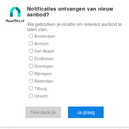
Notificaties ontvangen van nieuw
Huurflits
aanbod?
We gebruiken je locatie om relevant aanbod te
laten zien.
Reactieformulier
Amsterdam
Arnhem
Huurflits
Den Bosch
Eindhoven
Groningen
Nijmegen
Verstuur je bericht
Rotterdam
Tilburg
Door een bericht te sturen kom je in contact met de
Utrecht
aanbieder of makelaar van de woning.
Je reactie
Nee dank je
Ja graag