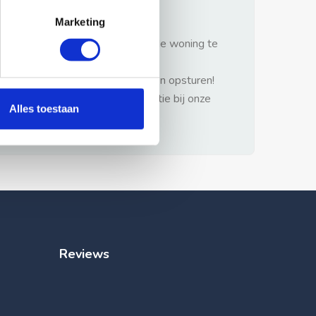
gezonde verstand.
Marketing
1: Nooit vooraf betalen zonder de woning te
hebben gezien.
2: Geen persoonlijke documenten opsturen!
3: Meld bij misbruik de advertentie bij onze
Alles toestaan
klantenservice.
Reviews