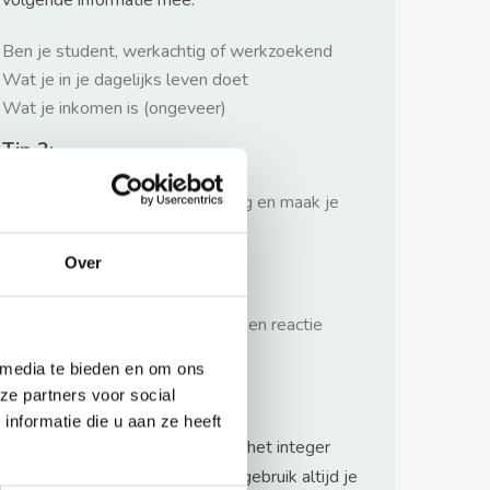
volgende informatie mee:
Ben je student, werkachtig of werkzoekend
Wat je in je dagelijks leven doet
Wat je inkomen is (ongeveer)
Tip 2:
Wees beleefd, niet te langdradig en maak je
verhaal kort
Over
Tip 3:
Wacht niet met reageren. Snel een reactie
sturen geeft je meer kans.
 media te bieden en om ons
Waarschuwing
ze partners voor social
nformatie die u aan ze heeft
Huurflits hecht veel waarde aan het integer
handelen van verhuurders maar gebruik altijd je