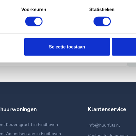
Voorkeuren
Statistieken
Selectie toestaan
 huurwoningen
Klantenservice
t Keizersgracht in Eindhoven
info@huurflits.nl
nt Amundsenlaan in Eindhoven
Veelgestelde vragen