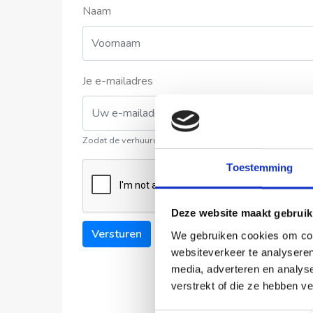
Naam
Je e-mailadres
Zodat de verhuurder contact met u kan opnemen
Toestemming
Deze website maakt gebruik
Versturen
We gebruiken cookies om cont
websiteverkeer te analyseren
media, adverteren en analys
verstrekt of die ze hebben v