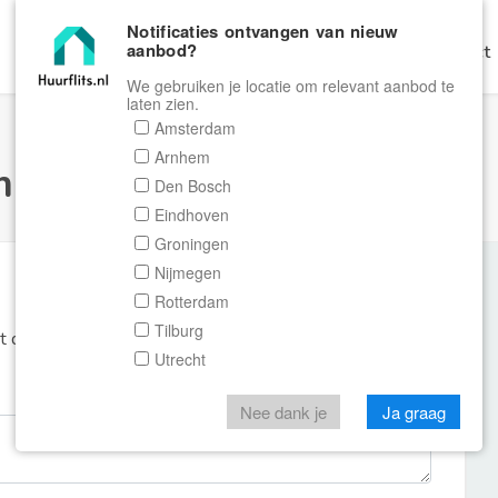
Notificaties ontvangen van nieuw
aanbod?
Home
Zoeken
Gratis Verhuren
Contact
We gebruiken je locatie om relevant aanbod te
laten zien.
Amsterdam
Arnhem
ulier Huurflits
Den Bosch
Eindhoven
Groningen
Nijmegen
Rotterdam
Tilburg
et de aanbieder of makelaar van de woning.
Utrecht
Nee dank je
Ja graag