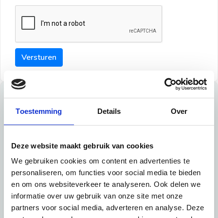
Versturen
Tips
Toestemming
Details
Over
Maak een goede indruk bij de verhuurder met deze tips:
Tip 1:
Deze website maakt gebruik van cookies
We gebruiken cookies om content en advertenties te
Schrijf een duidelijke introductie en geef de volgende
personaliseren, om functies voor social media te bieden
informatie mee:
en om ons websiteverkeer te analyseren. Ook delen we
informatie over uw gebruik van onze site met onze
Ben je student, werkachtig of werkzoekend
partners voor social media, adverteren en analyse. Deze
Wat je in je dagelijks leven doet