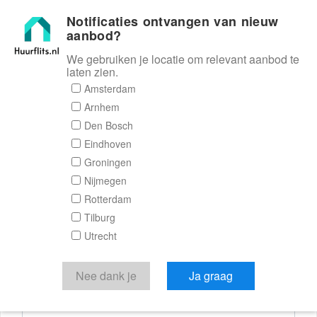
Notificaties ontvangen van nieuw
Huurflits
aanbod?
We gebruiken je locatie om relevant aanbod te
laten zien.
Reactieformulier
Amsterdam
Arnhem
Huurflits
Den Bosch
Eindhoven
Groningen
Nijmegen
Verstuur je bericht
Rotterdam
Tilburg
Door een bericht te sturen kom je in contact met de
Utrecht
aanbieder of makelaar van de woning.
Je reactie
Nee dank je
Ja graag