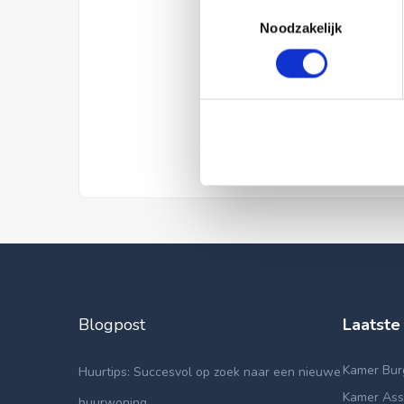
Toestemmingsselectie
Noodzakelijk
Blogpost
Laatste
Kamer Bur
Huurtips: Succesvol op zoek naar een nieuwe
Kamer Asse
huurwoning