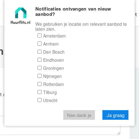
Notificaties ontvangen van nieuw
aanbod?
Home
Zoeken
Gratis Verhuren
Contact
We gebruiken je locatie om relevant aanbod te
laten zien.
Amsterdam
Arnhem
ulier Huurflits
Den Bosch
Eindhoven
Groningen
Nijmegen
Rotterdam
Tilburg
et de aanbieder of makelaar van de woning.
Utrecht
Nee dank je
Ja graag