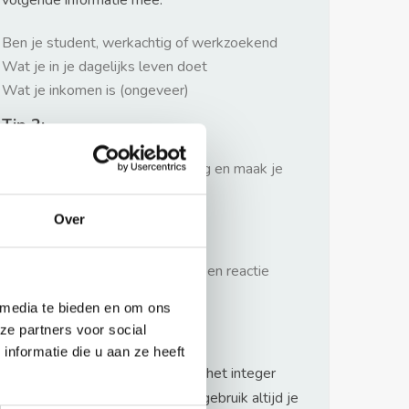
volgende informatie mee:
Ben je student, werkachtig of werkzoekend
Wat je in je dagelijks leven doet
Wat je inkomen is (ongeveer)
Tip 2:
Wees beleefd, niet te langdradig en maak je
verhaal kort
Over
Tip 3:
Wacht niet met reageren. Snel een reactie
sturen geeft je meer kans.
 media te bieden en om ons
Waarschuwing
ze partners voor social
nformatie die u aan ze heeft
Huurflits hecht veel waarde aan het integer
handelen van verhuurders maar gebruik altijd je