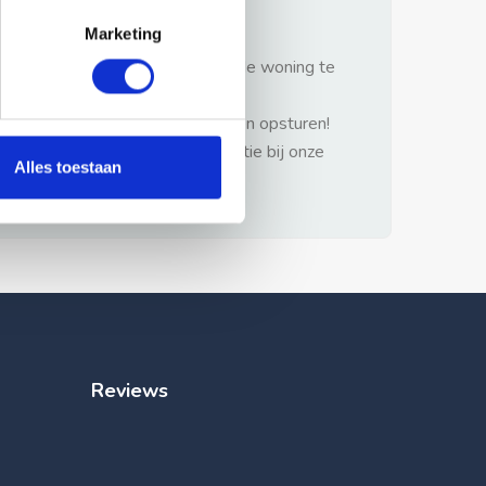
gezonde verstand.
Marketing
1: Nooit vooraf betalen zonder de woning te
hebben gezien.
2: Geen persoonlijke documenten opsturen!
3: Meld bij misbruik de advertentie bij onze
Alles toestaan
klantenservice.
Reviews