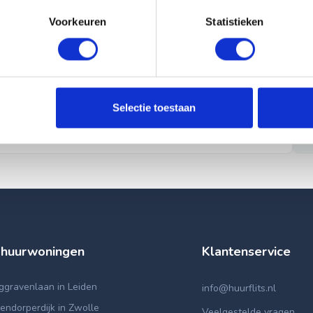
Voorkeuren
Statistieken
Selectie toestaan
 huurwoningen
Klantenservice
ggravenlaan in Leiden
info@huurflits.nl
ndorperdijk in Zwolle
Veelgestelde vragen