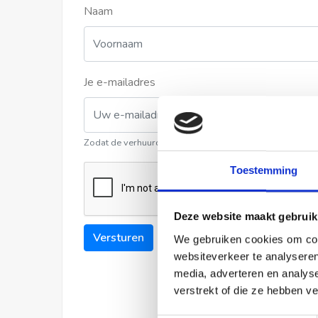
Naam
Je e-mailadres
Zodat de verhuurder contact met u kan opnemen
Toestemming
Deze website maakt gebruik
Versturen
We gebruiken cookies om cont
websiteverkeer te analyseren
media, adverteren en analys
verstrekt of die ze hebben v