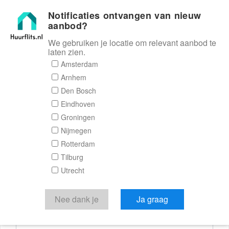
Notificaties ontvangen van nieuw
Huurflits
aanbod?
We gebruiken je locatie om relevant aanbod te
laten zien.
Reactieformulier
Amsterdam
Arnhem
Huurflits
Den Bosch
Eindhoven
Groningen
Nijmegen
Verstuur je bericht
Rotterdam
Tilburg
Door een bericht te sturen kom je in contact met de
Utrecht
aanbieder of makelaar van de woning.
Je reactie
Nee dank je
Ja graag