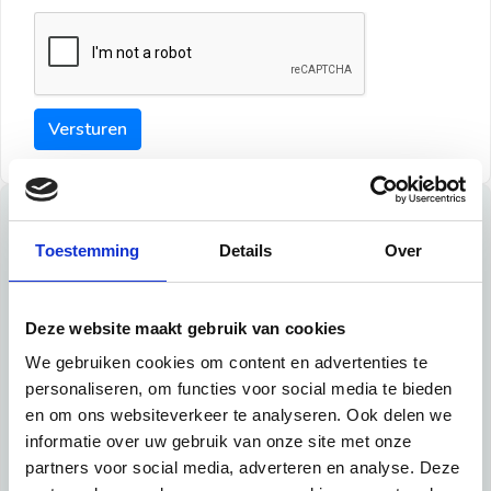
Versturen
Tips
Toestemming
Details
Over
Maak een goede indruk bij de verhuurder met deze tips:
Tip 1:
Deze website maakt gebruik van cookies
We gebruiken cookies om content en advertenties te
Schrijf een duidelijke introductie en geef de volgende
personaliseren, om functies voor social media te bieden
informatie mee:
en om ons websiteverkeer te analyseren. Ook delen we
informatie over uw gebruik van onze site met onze
Ben je student, werkachtig of werkzoekend
partners voor social media, adverteren en analyse. Deze
Wat je in je dagelijks leven doet