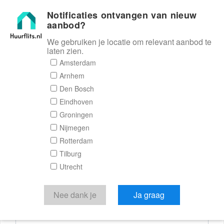
Notificaties ontvangen van nieuw
Huurflits
aanbod?
We gebruiken je locatie om relevant aanbod te
laten zien.
Reactieformulier
Amsterdam
Arnhem
Huurflits
Den Bosch
Eindhoven
Groningen
Nijmegen
Verstuur je bericht
Rotterdam
Tilburg
Door een bericht te sturen kom je in contact met de
Utrecht
aanbieder of makelaar van de woning.
Je reactie
Nee dank je
Ja graag