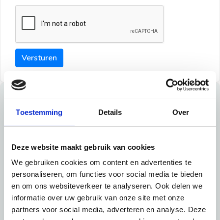
Versturen
Tips
Toestemming
Details
Over
Maak een goede indruk bij de verhuurder met deze tips:
Tip 1:
Deze website maakt gebruik van cookies
We gebruiken cookies om content en advertenties te
Schrijf een duidelijke introductie en geef de volgende
personaliseren, om functies voor social media te bieden
informatie mee:
en om ons websiteverkeer te analyseren. Ook delen we
informatie over uw gebruik van onze site met onze
Ben je student, werkachtig of werkzoekend
partners voor social media, adverteren en analyse. Deze
Wat je in je dagelijks leven doet