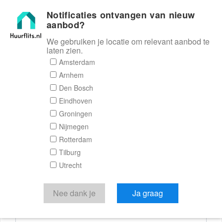
Notificaties ontvangen van nieuw
Huurflits
aanbod?
We gebruiken je locatie om relevant aanbod te
laten zien.
Reactieformulier
Amsterdam
Arnhem
Huurflits
Den Bosch
Eindhoven
Groningen
Nijmegen
Verstuur je bericht
Rotterdam
Tilburg
Door een bericht te sturen kom je in contact met de
Utrecht
aanbieder of makelaar van de woning.
Je reactie
Nee dank je
Ja graag