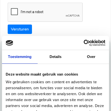
Versturen
Tips
Toestemming
Details
Over
Maak een goede indruk bij de verhuurder met deze tips:
Tip 1:
Deze website maakt gebruik van cookies
We gebruiken cookies om content en advertenties te
Schrijf een duidelijke introductie en geef de volgende
personaliseren, om functies voor social media te bieden
informatie mee:
en om ons websiteverkeer te analyseren. Ook delen we
informatie over uw gebruik van onze site met onze
Ben je student, werkachtig of werkzoekend
partners voor social media, adverteren en analyse. Deze
Wat je in je dagelijks leven doet