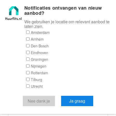
Notificaties ontvangen van nieuw
Huurflits
aanbod?
We gebruiken je locatie om relevant aanbod te
laten zien.
Reactieformulier
Amsterdam
Arnhem
Huurflits
Den Bosch
Eindhoven
Groningen
Nijmegen
Verstuur je bericht
Rotterdam
Tilburg
Door een bericht te sturen kom je in contact met de
Utrecht
aanbieder of makelaar van de woning.
Je reactie
Nee dank je
Ja graag