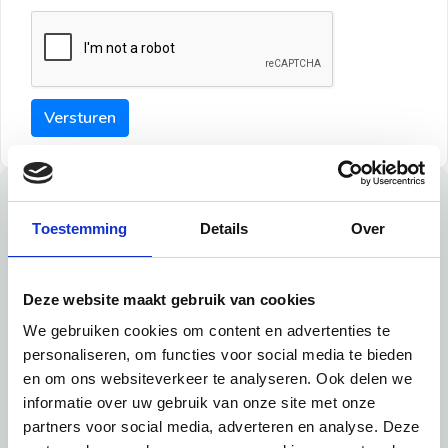
Versturen
Tips
Toestemming
Details
Over
Maak een goede indruk bij de verhuurder met deze tips:
Tip 1:
Deze website maakt gebruik van cookies
We gebruiken cookies om content en advertenties te
Schrijf een duidelijke introductie en geef de volgende
personaliseren, om functies voor social media te bieden
informatie mee:
en om ons websiteverkeer te analyseren. Ook delen we
informatie over uw gebruik van onze site met onze
Ben je student, werkachtig of werkzoekend
partners voor social media, adverteren en analyse. Deze
Wat je in je dagelijks leven doet