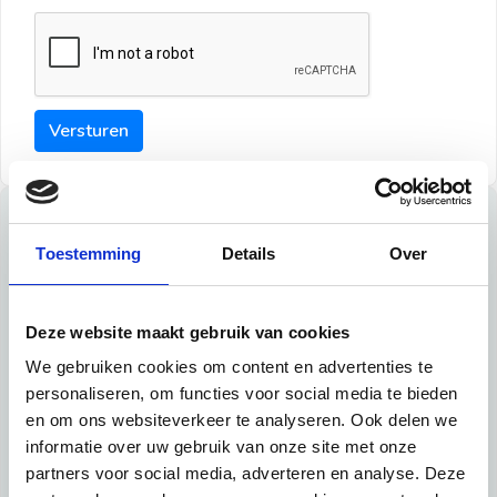
Versturen
Tips
Toestemming
Details
Over
Maak een goede indruk bij de verhuurder met deze tips:
Tip 1:
Deze website maakt gebruik van cookies
We gebruiken cookies om content en advertenties te
Schrijf een duidelijke introductie en geef de volgende
personaliseren, om functies voor social media te bieden
informatie mee:
en om ons websiteverkeer te analyseren. Ook delen we
informatie over uw gebruik van onze site met onze
Ben je student, werkachtig of werkzoekend
partners voor social media, adverteren en analyse. Deze
Wat je in je dagelijks leven doet