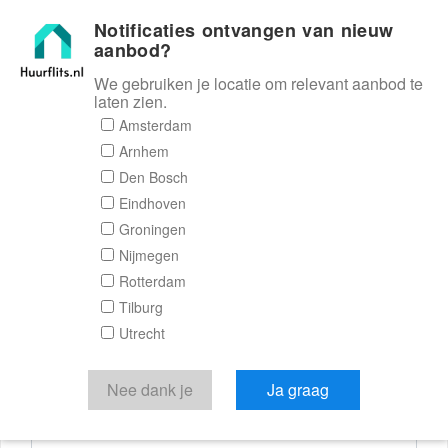
Notificaties ontvangen van nieuw
Huurflits
aanbod?
We gebruiken je locatie om relevant aanbod te
laten zien.
Reactieformulier
Amsterdam
Arnhem
Huurflits
Den Bosch
Eindhoven
Groningen
Nijmegen
Verstuur je bericht
Rotterdam
Tilburg
Door een bericht te sturen kom je in contact met de
Utrecht
aanbieder of makelaar van de woning.
Je reactie
Nee dank je
Ja graag