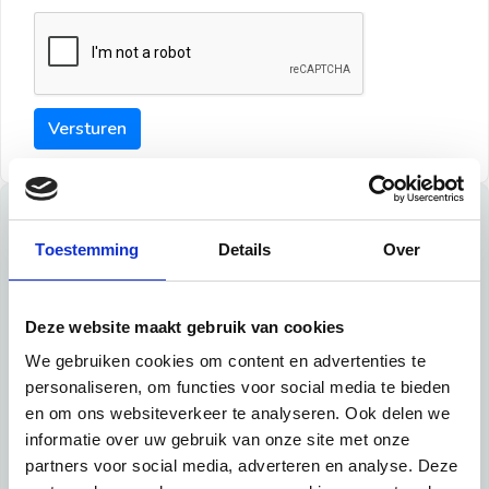
Versturen
Tips
Toestemming
Details
Over
Maak een goede indruk bij de verhuurder met deze tips:
Tip 1:
Deze website maakt gebruik van cookies
We gebruiken cookies om content en advertenties te
Schrijf een duidelijke introductie en geef de volgende
personaliseren, om functies voor social media te bieden
informatie mee:
en om ons websiteverkeer te analyseren. Ook delen we
informatie over uw gebruik van onze site met onze
Ben je student, werkachtig of werkzoekend
partners voor social media, adverteren en analyse. Deze
Wat je in je dagelijks leven doet