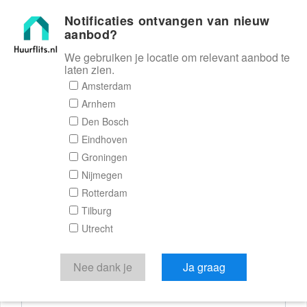
Notificaties ontvangen van nieuw
Huurflits
aanbod?
We gebruiken je locatie om relevant aanbod te
laten zien.
Reactieformulier
Amsterdam
Arnhem
Huurflits
Den Bosch
Eindhoven
Groningen
Nijmegen
Verstuur je bericht
Rotterdam
Tilburg
Door een bericht te sturen kom je in contact met de
Utrecht
aanbieder of makelaar van de woning.
Je reactie
Nee dank je
Ja graag