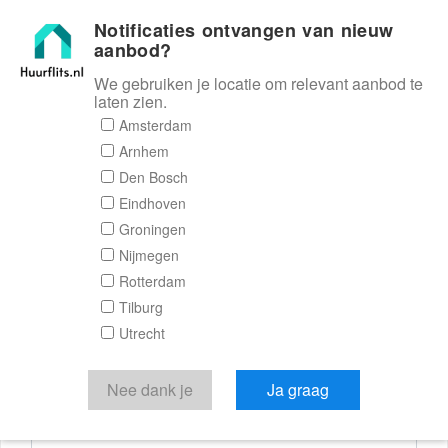
Notificaties ontvangen van nieuw
Huurflits
aanbod?
We gebruiken je locatie om relevant aanbod te
laten zien.
Reactieformulier
Amsterdam
Arnhem
Huurflits
Den Bosch
Eindhoven
Groningen
Nijmegen
Verstuur je bericht
Rotterdam
Tilburg
Door een bericht te sturen kom je in contact met de
Utrecht
aanbieder of makelaar van de woning.
Je reactie
Nee dank je
Ja graag