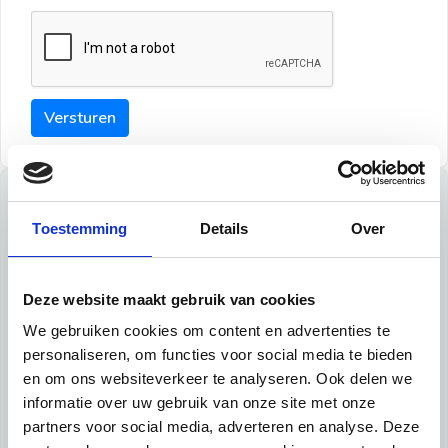
Versturen
Tips
Toestemming
Details
Over
Maak een goede indruk bij de verhuurder met deze tips:
Tip 1:
Deze website maakt gebruik van cookies
We gebruiken cookies om content en advertenties te
Schrijf een duidelijke introductie en geef de volgende
personaliseren, om functies voor social media te bieden
informatie mee:
en om ons websiteverkeer te analyseren. Ook delen we
informatie over uw gebruik van onze site met onze
Ben je student, werkachtig of werkzoekend
partners voor social media, adverteren en analyse. Deze
Wat je in je dagelijks leven doet