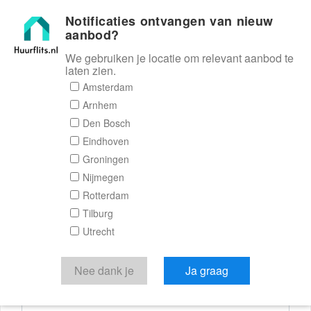
Notificaties ontvangen van nieuw
Huurflits
aanbod?
We gebruiken je locatie om relevant aanbod te
laten zien.
Reactieformulier
Amsterdam
Arnhem
Huurflits
Den Bosch
Eindhoven
Groningen
Nijmegen
Verstuur je bericht
Rotterdam
Tilburg
Door een bericht te sturen kom je in contact met de
Utrecht
aanbieder of makelaar van de woning.
Je reactie
Nee dank je
Ja graag