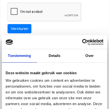
Versturen
Tips
Toestemming
Details
Over
Maak een goede indruk bij de verhuurder met deze tips:
Tip 1:
Deze website maakt gebruik van cookies
We gebruiken cookies om content en advertenties te
Schrijf een duidelijke introductie en geef de volgende
personaliseren, om functies voor social media te bieden
informatie mee:
en om ons websiteverkeer te analyseren. Ook delen we
informatie over uw gebruik van onze site met onze
Ben je student, werkachtig of werkzoekend
partners voor social media, adverteren en analyse. Deze
Wat je in je dagelijks leven doet