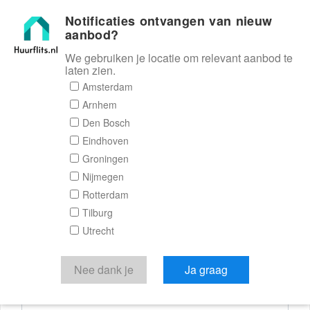
Notificaties ontvangen van nieuw
Huurflits
aanbod?
We gebruiken je locatie om relevant aanbod te
laten zien.
Reactieformulier
Amsterdam
Arnhem
Huurflits
Den Bosch
Eindhoven
Groningen
Nijmegen
Verstuur je bericht
Rotterdam
Tilburg
Door een bericht te sturen kom je in contact met de
Utrecht
aanbieder of makelaar van de woning.
Je reactie
Nee dank je
Ja graag