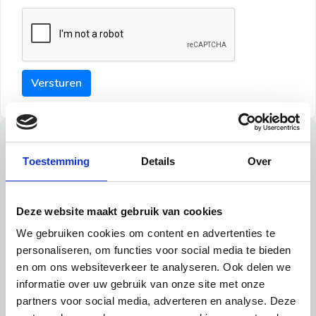
Versturen
Tips
Toestemming
Details
Over
Maak een goede indruk bij de verhuurder met deze tips:
Tip 1:
Deze website maakt gebruik van cookies
We gebruiken cookies om content en advertenties te
Schrijf een duidelijke introductie en geef de volgende
personaliseren, om functies voor social media te bieden
informatie mee:
en om ons websiteverkeer te analyseren. Ook delen we
informatie over uw gebruik van onze site met onze
Ben je student, werkachtig of werkzoekend
partners voor social media, adverteren en analyse. Deze
Wat je in je dagelijks leven doet