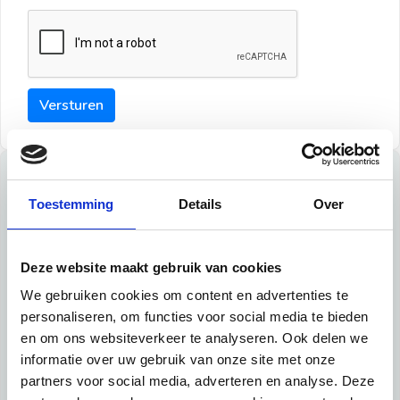
Versturen
Tips
Toestemming
Details
Over
Maak een goede indruk bij de verhuurder met deze tips:
Tip 1:
Deze website maakt gebruik van cookies
We gebruiken cookies om content en advertenties te
Schrijf een duidelijke introductie en geef de volgende
personaliseren, om functies voor social media te bieden
informatie mee:
en om ons websiteverkeer te analyseren. Ook delen we
informatie over uw gebruik van onze site met onze
Ben je student, werkachtig of werkzoekend
partners voor social media, adverteren en analyse. Deze
Wat je in je dagelijks leven doet