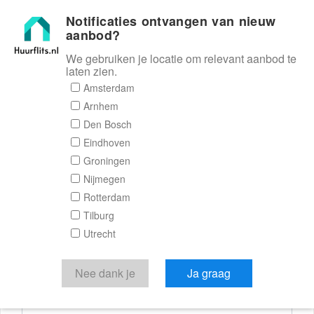
Notificaties ontvangen van nieuw
Huurflits
aanbod?
We gebruiken je locatie om relevant aanbod te
laten zien.
Reactieformulier
Amsterdam
Arnhem
Huurflits
Den Bosch
Eindhoven
Groningen
Nijmegen
Verstuur je bericht
Rotterdam
Tilburg
Door een bericht te sturen kom je in contact met de
Utrecht
aanbieder of makelaar van de woning.
Je reactie
Nee dank je
Ja graag