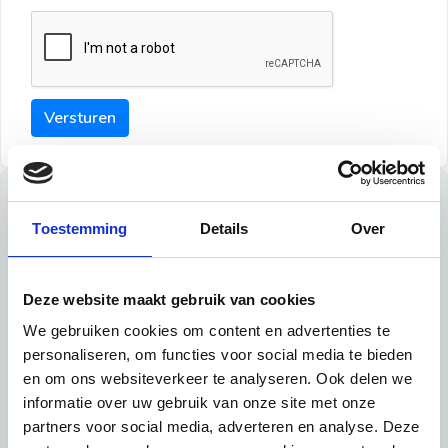
Versturen
Tips
Toestemming
Details
Over
Maak een goede indruk bij de verhuurder met deze tips:
Tip 1:
Deze website maakt gebruik van cookies
We gebruiken cookies om content en advertenties te
Schrijf een duidelijke introductie en geef de volgende
personaliseren, om functies voor social media te bieden
informatie mee:
en om ons websiteverkeer te analyseren. Ook delen we
informatie over uw gebruik van onze site met onze
Ben je student, werkachtig of werkzoekend
partners voor social media, adverteren en analyse. Deze
Wat je in je dagelijks leven doet