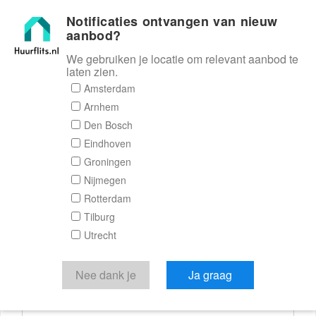
Notificaties ontvangen van nieuw
Huurflits
aanbod?
We gebruiken je locatie om relevant aanbod te
laten zien.
Reactieformulier
Amsterdam
Arnhem
Huurflits
Den Bosch
Eindhoven
Groningen
Nijmegen
Verstuur je bericht
Rotterdam
Tilburg
Door een bericht te sturen kom je in contact met de
Utrecht
aanbieder of makelaar van de woning.
Je reactie
Nee dank je
Ja graag