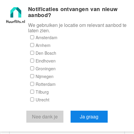
Notificaties ontvangen van nieuw
Huurflits
aanbod?
We gebruiken je locatie om relevant aanbod te
laten zien.
Reactieformulier
Amsterdam
Arnhem
Huurflits
Den Bosch
Eindhoven
Groningen
Nijmegen
Verstuur je bericht
Rotterdam
Tilburg
Door een bericht te sturen kom je in contact met de
Utrecht
aanbieder of makelaar van de woning.
Je reactie
Nee dank je
Ja graag