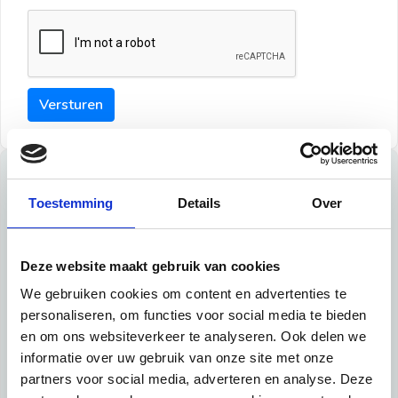
Versturen
Tips
Toestemming
Details
Over
Maak een goede indruk bij de verhuurder met deze tips:
Tip 1:
Deze website maakt gebruik van cookies
We gebruiken cookies om content en advertenties te
Schrijf een duidelijke introductie en geef de volgende
personaliseren, om functies voor social media te bieden
informatie mee:
en om ons websiteverkeer te analyseren. Ook delen we
informatie over uw gebruik van onze site met onze
Ben je student, werkachtig of werkzoekend
partners voor social media, adverteren en analyse. Deze
Wat je in je dagelijks leven doet