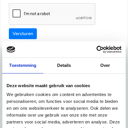
Versturen
Tips
Toestemming
Details
Over
Maak een goede indruk bij de verhuurder met deze tips:
Tip 1:
Deze website maakt gebruik van cookies
We gebruiken cookies om content en advertenties te
Schrijf een duidelijke introductie en geef de volgende
personaliseren, om functies voor social media te bieden
informatie mee:
en om ons websiteverkeer te analyseren. Ook delen we
informatie over uw gebruik van onze site met onze
Ben je student, werkachtig of werkzoekend
partners voor social media, adverteren en analyse. Deze
Wat je in je dagelijks leven doet