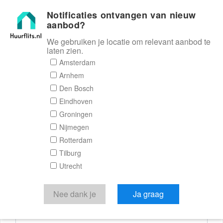
Notificaties ontvangen van nieuw
Huurflits
aanbod?
We gebruiken je locatie om relevant aanbod te
laten zien.
Reactieformulier
Amsterdam
Arnhem
Huurflits
Den Bosch
Eindhoven
Groningen
Nijmegen
Verstuur je bericht
Rotterdam
Tilburg
Door een bericht te sturen kom je in contact met de
Utrecht
aanbieder of makelaar van de woning.
Je reactie
Nee dank je
Ja graag