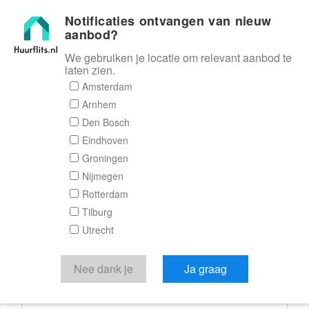
Notificaties ontvangen van nieuw
Huurflits
aanbod?
We gebruiken je locatie om relevant aanbod te
laten zien.
Reactieformulier
Amsterdam
Arnhem
Huurflits
Den Bosch
Eindhoven
Groningen
Nijmegen
Verstuur je bericht
Rotterdam
Tilburg
Door een bericht te sturen kom je in contact met de
Utrecht
aanbieder of makelaar van de woning.
Je reactie
Nee dank je
Ja graag