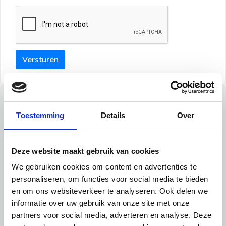
Versturen
Tips
Toestemming
Details
Over
Maak een goede indruk bij de verhuurder met deze tips:
Tip 1:
Deze website maakt gebruik van cookies
We gebruiken cookies om content en advertenties te
Schrijf een duidelijke introductie en geef de volgende
personaliseren, om functies voor social media te bieden
informatie mee:
en om ons websiteverkeer te analyseren. Ook delen we
informatie over uw gebruik van onze site met onze
Ben je student, werkachtig of werkzoekend
partners voor social media, adverteren en analyse. Deze
Wat je in je dagelijks leven doet