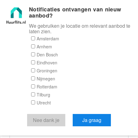
Notificaties ontvangen van nieuw
Huurflits
aanbod?
We gebruiken je locatie om relevant aanbod te
laten zien.
Reactieformulier
Amsterdam
Arnhem
Huurflits
Den Bosch
Eindhoven
Groningen
Nijmegen
Verstuur je bericht
Rotterdam
Tilburg
Door een bericht te sturen kom je in contact met de
Utrecht
aanbieder of makelaar van de woning.
Je reactie
Nee dank je
Ja graag