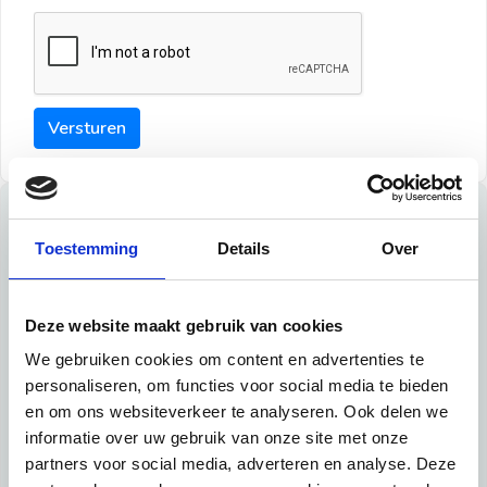
Versturen
Tips
Toestemming
Details
Over
Maak een goede indruk bij de verhuurder met deze tips:
Tip 1:
Deze website maakt gebruik van cookies
We gebruiken cookies om content en advertenties te
Schrijf een duidelijke introductie en geef de volgende
personaliseren, om functies voor social media te bieden
informatie mee:
en om ons websiteverkeer te analyseren. Ook delen we
informatie over uw gebruik van onze site met onze
Ben je student, werkachtig of werkzoekend
partners voor social media, adverteren en analyse. Deze
Wat je in je dagelijks leven doet