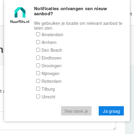
Notificaties ontvangen van nieuw
aanbod?
Home
Zoeken
Gratis Verhuren
Contact
We gebruiken je locatie om relevant aanbod te
laten zien.
Amsterdam
Arnhem
ulier Huurflits
Den Bosch
Eindhoven
Groningen
Nijmegen
Rotterdam
Tilburg
et de aanbieder of makelaar van de woning.
Utrecht
Nee dank je
Ja graag