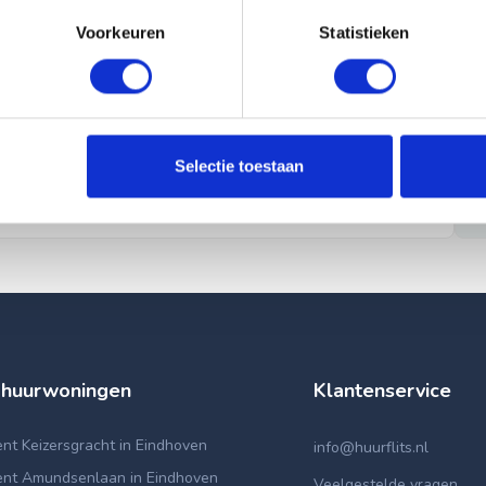
Voorkeuren
Statistieken
Selectie toestaan
 huurwoningen
Klantenservice
t Keizersgracht in Eindhoven
info@huurflits.nl
nt Amundsenlaan in Eindhoven
Veelgestelde vragen