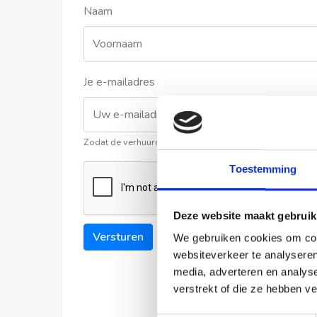
Naam
Je e-mailadres
Zodat de verhuurder contact met u kan opnemen
Toestemming
Deze website maakt gebruik
Versturen
We gebruiken cookies om cont
websiteverkeer te analyseren
media, adverteren en analys
verstrekt of die ze hebben v