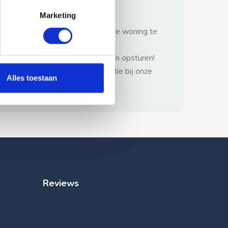
gezonde verstand.
Marketing
1: Nooit vooraf betalen zonder de woning te
hebben gezien.
2: Geen persoonlijke documenten opsturen!
3: Meld bij misbruik de advertentie bij onze
Alles toestaan
klantenservice.
Reviews