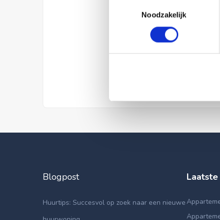
Toestemmingsselectie
Noodzakelijk
Blogpost
Laatste
Appartemen
Huurtips: Succesvol op zoek naar een nieuwe
Apparteme
huurwoning