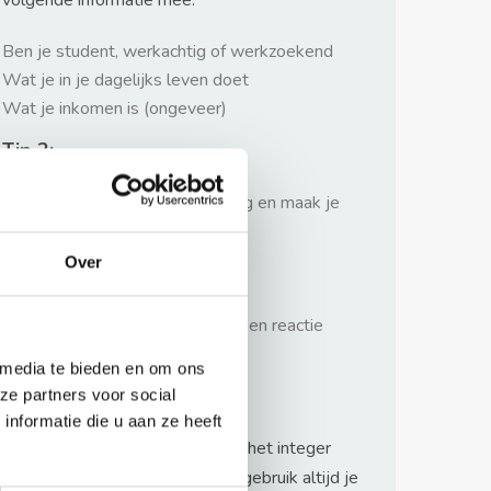
volgende informatie mee:
Ben je student, werkachtig of werkzoekend
Wat je in je dagelijks leven doet
Wat je inkomen is (ongeveer)
Tip 2:
Wees beleefd, niet te langdradig en maak je
verhaal kort
Over
Tip 3:
Wacht niet met reageren. Snel een reactie
sturen geeft je meer kans.
 media te bieden en om ons
Waarschuwing
ze partners voor social
nformatie die u aan ze heeft
Huurflits hecht veel waarde aan het integer
handelen van verhuurders maar gebruik altijd je