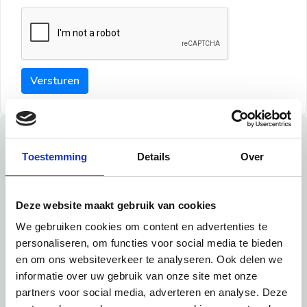
Versturen
Tips
Toestemming
Details
Over
Maak een goede indruk bij de verhuurder met deze tips:
Tip 1:
Deze website maakt gebruik van cookies
We gebruiken cookies om content en advertenties te
Schrijf een duidelijke introductie en geef de volgende
personaliseren, om functies voor social media te bieden
informatie mee:
en om ons websiteverkeer te analyseren. Ook delen we
informatie over uw gebruik van onze site met onze
Ben je student, werkachtig of werkzoekend
partners voor social media, adverteren en analyse. Deze
Wat je in je dagelijks leven doet