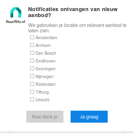
Notificaties ontvangen van nieuw
Huurflits
aanbod?
We gebruiken je locatie om relevant aanbod te
laten zien.
Reactieformulier
Amsterdam
Arnhem
Huurflits
Den Bosch
Eindhoven
Groningen
Nijmegen
Verstuur je bericht
Rotterdam
Tilburg
Door een bericht te sturen kom je in contact met de
Utrecht
aanbieder of makelaar van de woning.
Je reactie
Nee dank je
Ja graag