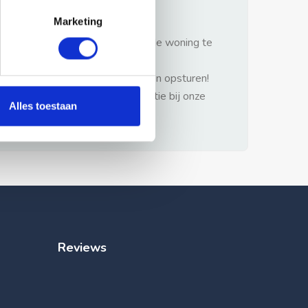
gezonde verstand.
Marketing
1: Nooit vooraf betalen zonder de woning te
hebben gezien.
2: Geen persoonlijke documenten opsturen!
3: Meld bij misbruik de advertentie bij onze
Alles toestaan
klantenservice.
Reviews