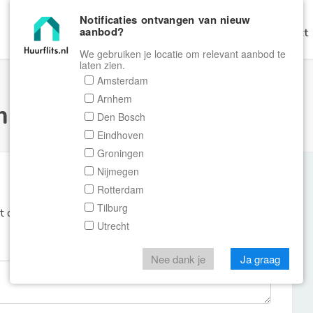
Notificaties ontvangen van nieuw
aanbod?
Home
Zoeken
Gratis Verhuren
Contact
We gebruiken je locatie om relevant aanbod te
laten zien.
Amsterdam
Arnhem
ulier Huurflits
Den Bosch
Eindhoven
Groningen
Nijmegen
Rotterdam
Tilburg
et de aanbieder of makelaar van de woning.
Utrecht
Nee dank je
Ja graag