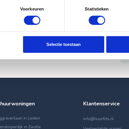
Voorkeuren
Statistieken
Selectie toestaan
 huurwoningen
Klantenservice
ggravenlaan in Leiden
info@huurflits.nl
ndorperdijk in Zwolle
Veelgestelde vragen