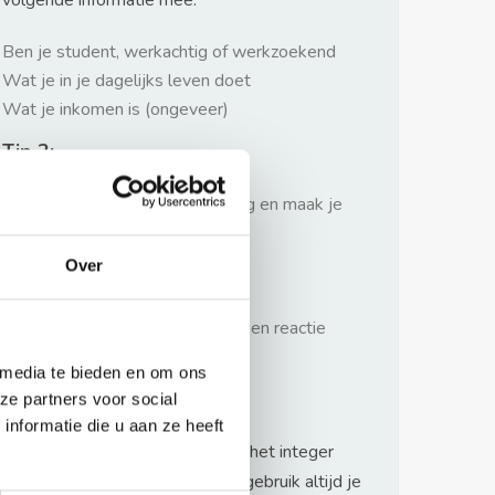
volgende informatie mee:
Ben je student, werkachtig of werkzoekend
Wat je in je dagelijks leven doet
Wat je inkomen is (ongeveer)
Tip 2:
Wees beleefd, niet te langdradig en maak je
verhaal kort
Over
Tip 3:
Wacht niet met reageren. Snel een reactie
sturen geeft je meer kans.
 media te bieden en om ons
Waarschuwing
ze partners voor social
nformatie die u aan ze heeft
Huurflits hecht veel waarde aan het integer
handelen van verhuurders maar gebruik altijd je