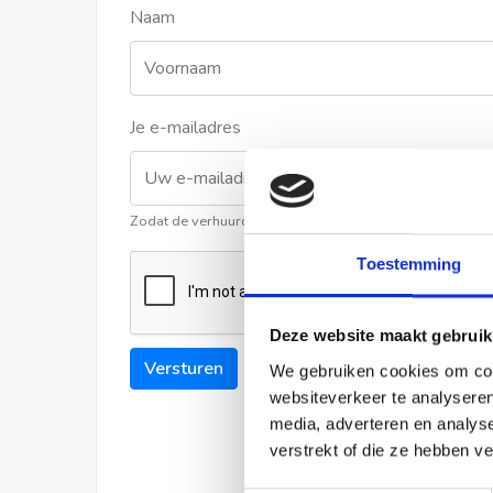
Naam
Je e-mailadres
Zodat de verhuurder contact met u kan opnemen
Toestemming
Deze website maakt gebruik
Versturen
We gebruiken cookies om cont
websiteverkeer te analyseren
media, adverteren en analys
verstrekt of die ze hebben v