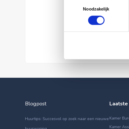
Toestemmingsselectie
Noodzakelijk
Blogpost
Laatste
Kamer Bur
Huurtips: Succesvol op zoek naar een nieuwe
Kamer Asse
huurwoning