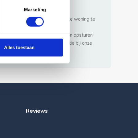
gezonde verstand.
Marketing
1: Nooit vooraf betalen zonder de woning te
hebben gezien.
2: Geen persoonlijke documenten opsturen!
3: Meld bij misbruik de advertentie bij onze
Alles toestaan
klantenservice.
Reviews