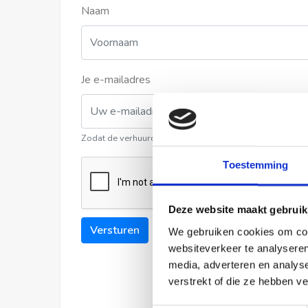
Naam
Je e-mailadres
Zodat de verhuurder contact met u kan opnemen
Toestemming
Deze website maakt gebruik
Versturen
We gebruiken cookies om cont
websiteverkeer te analyseren
media, adverteren en analys
verstrekt of die ze hebben v