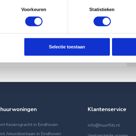
Voorkeuren
Statistieken
Selectie toestaan
 huurwoningen
Klantenservice
t Keizersgracht in Eindhoven
info@huurflits.nl
nt Amundsenlaan in Eindhoven
Veelgestelde vragen