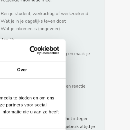
volgende informatie mee:
Ben je student, werkachtig of werkzoekend
Wat je in je dagelijks leven doet
Wat je inkomen is (ongeveer)
Tip 2:
Wees beleefd, niet te langdradig en maak je
verhaal kort
Over
Tip 3:
Wacht niet met reageren. Snel een reactie
sturen geeft je meer kans.
 media te bieden en om ons
Waarschuwing
ze partners voor social
nformatie die u aan ze heeft
Huurflits hecht veel waarde aan het integer
handelen van verhuurders maar gebruik altijd je