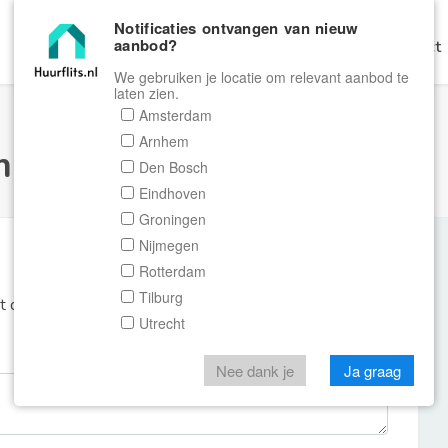
Notificaties ontvangen van nieuw
aanbod?
Home
Zoeken
Gratis Verhuren
Contact
We gebruiken je locatie om relevant aanbod te
laten zien.
Amsterdam
Arnhem
ulier Huurflits
Den Bosch
Eindhoven
Groningen
Nijmegen
Rotterdam
Tilburg
et de aanbieder of makelaar van de woning.
Utrecht
Nee dank je
Ja graag