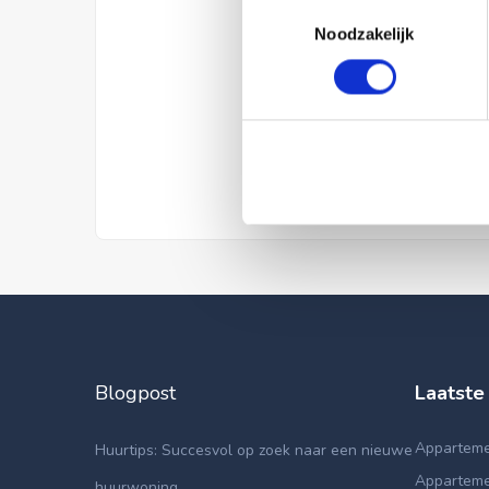
Toestemmingsselectie
Noodzakelijk
Blogpost
Laatste
Appartemen
Huurtips: Succesvol op zoek naar een nieuwe
Apparteme
huurwoning