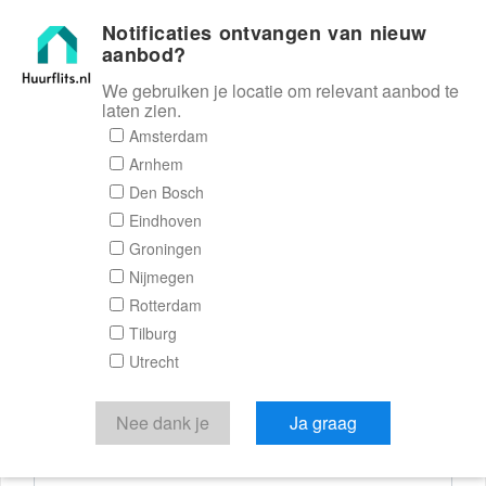
Notificaties ontvangen van nieuw
Huurflits
aanbod?
We gebruiken je locatie om relevant aanbod te
laten zien.
Reactieformulier
Amsterdam
Arnhem
Huurflits
Den Bosch
Eindhoven
Groningen
Nijmegen
Verstuur je bericht
Rotterdam
Tilburg
Door een bericht te sturen kom je in contact met de
Utrecht
aanbieder of makelaar van de woning.
Je reactie
Nee dank je
Ja graag