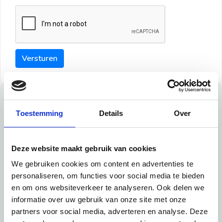
Versturen
Tips
Toestemming
Details
Over
Maak een goede indruk bij de verhuurder met deze tips:
Tip 1:
Deze website maakt gebruik van cookies
We gebruiken cookies om content en advertenties te
Schrijf een duidelijke introductie en geef de volgende
personaliseren, om functies voor social media te bieden
informatie mee:
en om ons websiteverkeer te analyseren. Ook delen we
informatie over uw gebruik van onze site met onze
Ben je student, werkachtig of werkzoekend
partners voor social media, adverteren en analyse. Deze
Wat je in je dagelijks leven doet