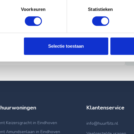
Voorkeuren
Statistieken
Selectie toestaan
 huurwoningen
Klantenservice
t Keizersgracht in Eindhoven
info@huurflits.nl
nt Amundsenlaan in Eindhoven
Veelgestelde vragen