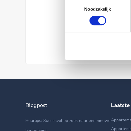
Toestemmingsselectie
Noodzakelijk
Blogpost
Laatste
Appartemen
Huurtips: Succesvol op zoek naar een nieuwe
Apparteme
huurwoning