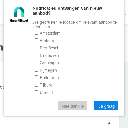
Notificaties ontvangen van nieuw
aanbod?
Home
Zoeken
Gratis Verhuren
Contact
We gebruiken je locatie om relevant aanbod te
laten zien.
Amsterdam
Arnhem
ulier Huurflits
Den Bosch
Eindhoven
Groningen
Nijmegen
Rotterdam
Tilburg
et de aanbieder of makelaar van de woning.
Utrecht
Nee dank je
Ja graag