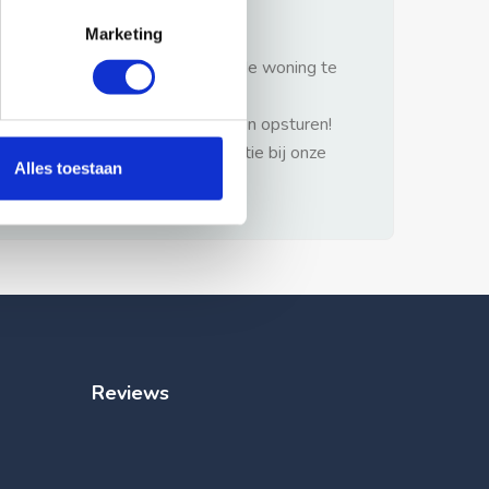
gezonde verstand.
Marketing
1: Nooit vooraf betalen zonder de woning te
hebben gezien.
2: Geen persoonlijke documenten opsturen!
3: Meld bij misbruik de advertentie bij onze
Alles toestaan
klantenservice.
Reviews