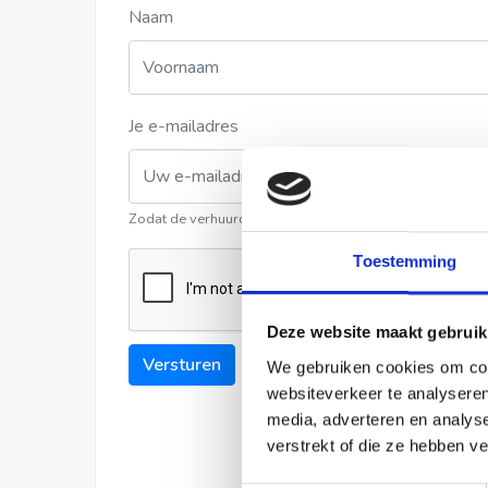
Naam
Je e-mailadres
Zodat de verhuurder contact met u kan opnemen
Toestemming
Deze website maakt gebruik
Versturen
We gebruiken cookies om cont
websiteverkeer te analyseren
media, adverteren en analys
verstrekt of die ze hebben v