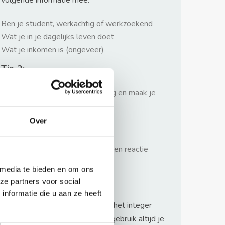
volgende informatie mee:
Ben je student, werkachtig of werkzoekend
Wat je in je dagelijks leven doet
Wat je inkomen is (ongeveer)
Tip 2:
Wees beleefd, niet te langdradig en maak je
verhaal kort
Over
Tip 3:
Wacht niet met reageren. Snel een reactie
sturen geeft je meer kans.
 media te bieden en om ons
Waarschuwing
ze partners voor social
nformatie die u aan ze heeft
Huurflits hecht veel waarde aan het integer
handelen van verhuurders maar gebruik altijd je