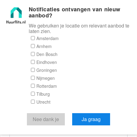
Notificaties ontvangen van nieuw
Huurflits
aanbod?
We gebruiken je locatie om relevant aanbod te
laten zien.
Reactieformulier
Amsterdam
Arnhem
Huurflits
Den Bosch
Eindhoven
Groningen
Nijmegen
Verstuur je bericht
Rotterdam
Tilburg
Door een bericht te sturen kom je in contact met de
Utrecht
aanbieder of makelaar van de woning.
Je reactie
Nee dank je
Ja graag