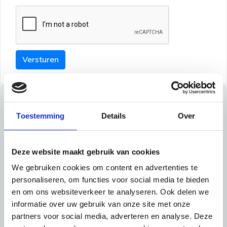
Versturen
Tips
Toestemming
Details
Over
Maak een goede indruk bij de verhuurder met deze tips:
Tip 1:
Deze website maakt gebruik van cookies
We gebruiken cookies om content en advertenties te
Schrijf een duidelijke introductie en geef de volgende
personaliseren, om functies voor social media te bieden
informatie mee:
en om ons websiteverkeer te analyseren. Ook delen we
informatie over uw gebruik van onze site met onze
Ben je student, werkachtig of werkzoekend
partners voor social media, adverteren en analyse. Deze
Wat je in je dagelijks leven doet