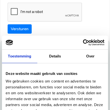
Versturen
Tips
Toestemming
Details
Over
Maak een goede indruk bij de verhuurder met deze tips:
Tip 1:
Deze website maakt gebruik van cookies
We gebruiken cookies om content en advertenties te
Schrijf een duidelijke introductie en geef de volgende
personaliseren, om functies voor social media te bieden
informatie mee:
en om ons websiteverkeer te analyseren. Ook delen we
informatie over uw gebruik van onze site met onze
Ben je student, werkachtig of werkzoekend
partners voor social media, adverteren en analyse. Deze
Wat je in je dagelijks leven doet