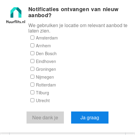
Notificaties ontvangen van nieuw
Huurflits
aanbod?
We gebruiken je locatie om relevant aanbod te
laten zien.
Reactieformulier
Amsterdam
Arnhem
Huurflits
Den Bosch
Eindhoven
Groningen
Nijmegen
Verstuur je bericht
Rotterdam
Tilburg
Door een bericht te sturen kom je in contact met de
Utrecht
aanbieder of makelaar van de woning.
Je reactie
Nee dank je
Ja graag