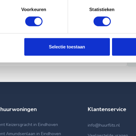
Voorkeuren
Statistieken
Selectie toestaan
 huurwoningen
Klantenservice
t Keizersgracht in Eindhoven
info@huurflits.nl
nt Amundsenlaan in Eindhoven
Veelgestelde vragen