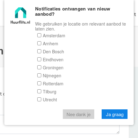
Notificaties ontvangen van nieuw
aanbod?
Home
Zoeken
Gratis Verhuren
Contact
We gebruiken je locatie om relevant aanbod te
laten zien.
Amsterdam
Arnhem
ulier Huurflits
Den Bosch
Eindhoven
Groningen
Nijmegen
Rotterdam
Tilburg
et de aanbieder of makelaar van de woning.
Utrecht
Nee dank je
Ja graag