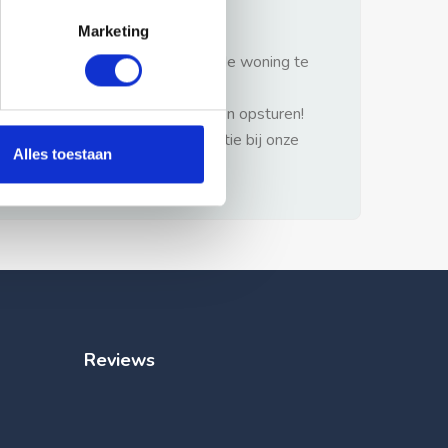
gezonde verstand.
Marketing
1: Nooit vooraf betalen zonder de woning te
hebben gezien.
2: Geen persoonlijke documenten opsturen!
3: Meld bij misbruik de advertentie bij onze
Alles toestaan
klantenservice.
Reviews