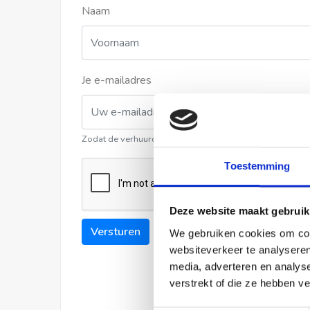
Naam
Je e-mailadres
Zodat de verhuurder contact met u kan opnemen
Toestemming
Deze website maakt gebruik
Versturen
We gebruiken cookies om cont
websiteverkeer te analyseren
media, adverteren en analys
verstrekt of die ze hebben v