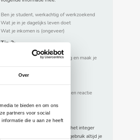
volgende informatie mee:
Ben je student, werkachtig of werkzoekend
Wat je in je dagelijks leven doet
Wat je inkomen is (ongeveer)
Tip 2:
Wees beleefd, niet te langdradig en maak je
verhaal kort
Over
Tip 3:
Wacht niet met reageren. Snel een reactie
sturen geeft je meer kans.
 media te bieden en om ons
Waarschuwing
ze partners voor social
nformatie die u aan ze heeft
Huurflits hecht veel waarde aan het integer
handelen van verhuurders maar gebruik altijd je