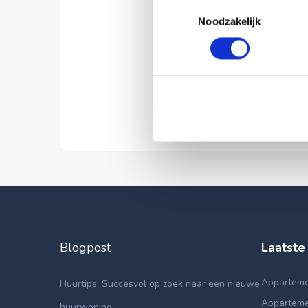
Toestemmingsselectie
Noodzakelijk
Blogpost
Laatste
Appartemen
Huurtips: Succesvol op zoek naar een nieuwe
Apparteme
huurwoning