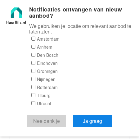
Notificaties ontvangen van nieuw
Huurflits
aanbod?
We gebruiken je locatie om relevant aanbod te
laten zien.
Reactieformulier
Amsterdam
Arnhem
Huurflits
Den Bosch
Eindhoven
Groningen
Nijmegen
Verstuur je bericht
Rotterdam
Tilburg
Door een bericht te sturen kom je in contact met de
Utrecht
aanbieder of makelaar van de woning.
Je reactie
Nee dank je
Ja graag