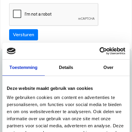
Versturen
Tips
Toestemming
Details
Over
Maak een goede indruk bij de verhuurder met deze tips:
Tip 1:
Deze website maakt gebruik van cookies
We gebruiken cookies om content en advertenties te
Schrijf een duidelijke introductie en geef de volgende
personaliseren, om functies voor social media te bieden
informatie mee:
en om ons websiteverkeer te analyseren. Ook delen we
informatie over uw gebruik van onze site met onze
Ben je student, werkachtig of werkzoekend
partners voor social media, adverteren en analyse. Deze
Wat je in je dagelijks leven doet