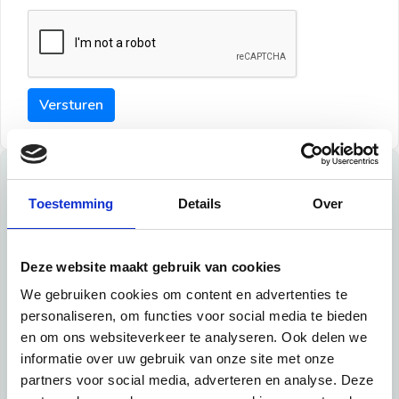
Versturen
Tips
Toestemming
Details
Over
Maak een goede indruk bij de verhuurder met deze tips:
Tip 1:
Deze website maakt gebruik van cookies
We gebruiken cookies om content en advertenties te
Schrijf een duidelijke introductie en geef de volgende
personaliseren, om functies voor social media te bieden
informatie mee:
en om ons websiteverkeer te analyseren. Ook delen we
informatie over uw gebruik van onze site met onze
Ben je student, werkachtig of werkzoekend
partners voor social media, adverteren en analyse. Deze
Wat je in je dagelijks leven doet