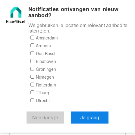
Notificaties ontvangen van nieuw
Huurflits
aanbod?
We gebruiken je locatie om relevant aanbod te
laten zien.
Reactieformulier
Amsterdam
Arnhem
Huurflits
Den Bosch
Eindhoven
Groningen
Nijmegen
Verstuur je bericht
Rotterdam
Tilburg
Door een bericht te sturen kom je in contact met de
Utrecht
aanbieder of makelaar van de woning.
Je reactie
Nee dank je
Ja graag