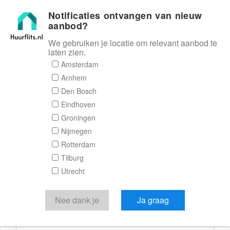
Notificaties ontvangen van nieuw
Huurflits
aanbod?
We gebruiken je locatie om relevant aanbod te
laten zien.
Reactieformulier
Amsterdam
Arnhem
Huurflits
Den Bosch
Eindhoven
Groningen
Nijmegen
Verstuur je bericht
Rotterdam
Tilburg
Door een bericht te sturen kom je in contact met de
Utrecht
aanbieder of makelaar van de woning.
Je reactie
Nee dank je
Ja graag