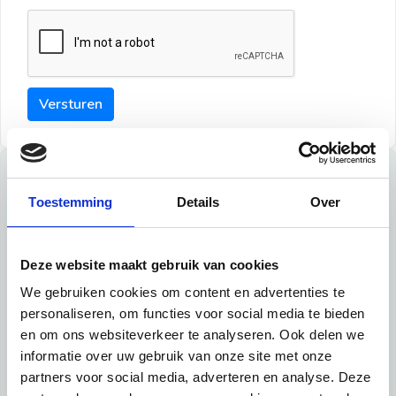
Versturen
Tips
Toestemming
Details
Over
Maak een goede indruk bij de verhuurder met deze tips:
Tip 1:
Deze website maakt gebruik van cookies
We gebruiken cookies om content en advertenties te
Schrijf een duidelijke introductie en geef de volgende
personaliseren, om functies voor social media te bieden
informatie mee:
en om ons websiteverkeer te analyseren. Ook delen we
informatie over uw gebruik van onze site met onze
Ben je student, werkachtig of werkzoekend
partners voor social media, adverteren en analyse. Deze
Wat je in je dagelijks leven doet