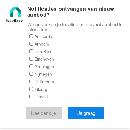
Notificaties ontvangen van nieuw
Huurflits
aanbod?
We gebruiken je locatie om relevant aanbod te
laten zien.
Reactieformulier
Amsterdam
Arnhem
Huurflits
Den Bosch
Eindhoven
Groningen
Nijmegen
Verstuur je bericht
Rotterdam
Tilburg
Door een bericht te sturen kom je in contact met de
Utrecht
aanbieder of makelaar van de woning.
Je reactie
Nee dank je
Ja graag