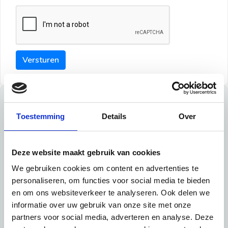
Versturen
Tips
Toestemming
Details
Over
Maak een goede indruk bij de verhuurder met deze tips:
Tip 1:
Deze website maakt gebruik van cookies
We gebruiken cookies om content en advertenties te
Schrijf een duidelijke introductie en geef de volgende
personaliseren, om functies voor social media te bieden
informatie mee:
en om ons websiteverkeer te analyseren. Ook delen we
informatie over uw gebruik van onze site met onze
Ben je student, werkachtig of werkzoekend
partners voor social media, adverteren en analyse. Deze
Wat je in je dagelijks leven doet