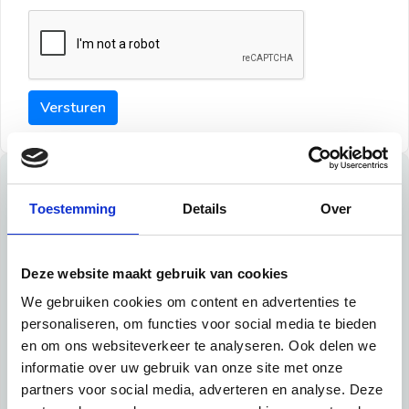
Versturen
Tips
Toestemming
Details
Over
Maak een goede indruk bij de verhuurder met deze tips:
Tip 1:
Deze website maakt gebruik van cookies
We gebruiken cookies om content en advertenties te
Schrijf een duidelijke introductie en geef de volgende
personaliseren, om functies voor social media te bieden
informatie mee:
en om ons websiteverkeer te analyseren. Ook delen we
informatie over uw gebruik van onze site met onze
Ben je student, werkachtig of werkzoekend
partners voor social media, adverteren en analyse. Deze
Wat je in je dagelijks leven doet