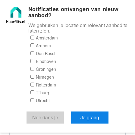
Notificaties ontvangen van nieuw
Huurflits
aanbod?
We gebruiken je locatie om relevant aanbod te
laten zien.
Reactieformulier
Amsterdam
Arnhem
Huurflits
Den Bosch
Eindhoven
Groningen
Nijmegen
Verstuur je bericht
Rotterdam
Tilburg
Door een bericht te sturen kom je in contact met de
Utrecht
aanbieder of makelaar van de woning.
Je reactie
Nee dank je
Ja graag