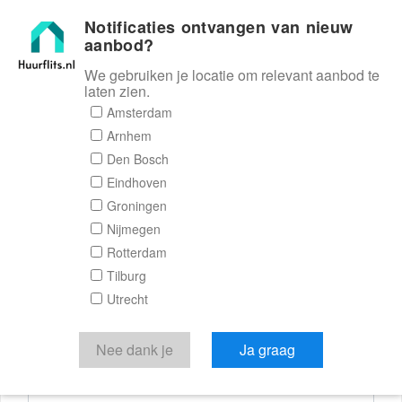
Notificaties ontvangen van nieuw
Huurflits
aanbod?
We gebruiken je locatie om relevant aanbod te
laten zien.
Reactieformulier
Amsterdam
Arnhem
Huurflits
Den Bosch
Eindhoven
Groningen
Nijmegen
Verstuur je bericht
Rotterdam
Tilburg
Door een bericht te sturen kom je in contact met de
Utrecht
aanbieder of makelaar van de woning.
Je reactie
Nee dank je
Ja graag