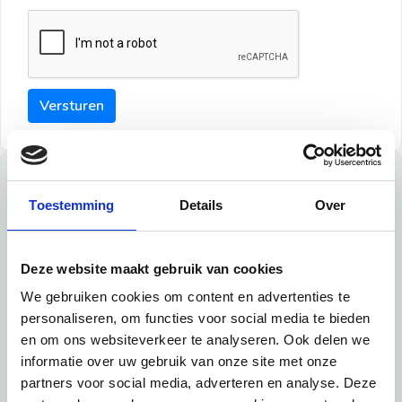
Versturen
Tips
Toestemming
Details
Over
Maak een goede indruk bij de verhuurder met deze tips:
Tip 1:
Deze website maakt gebruik van cookies
We gebruiken cookies om content en advertenties te
Schrijf een duidelijke introductie en geef de volgende
personaliseren, om functies voor social media te bieden
informatie mee:
en om ons websiteverkeer te analyseren. Ook delen we
informatie over uw gebruik van onze site met onze
Ben je student, werkachtig of werkzoekend
partners voor social media, adverteren en analyse. Deze
Wat je in je dagelijks leven doet