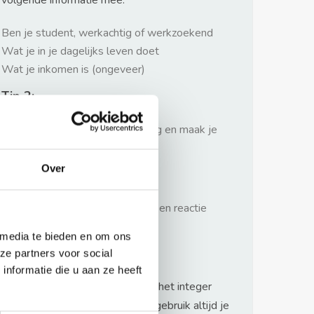
volgende informatie mee:
Ben je student, werkachtig of werkzoekend
Wat je in je dagelijks leven doet
Wat je inkomen is (ongeveer)
Tip 2:
Wees beleefd, niet te langdradig en maak je
verhaal kort
Over
Tip 3:
Wacht niet met reageren. Snel een reactie
sturen geeft je meer kans.
 media te bieden en om ons
Waarschuwing
ze partners voor social
nformatie die u aan ze heeft
Huurflits hecht veel waarde aan het integer
handelen van verhuurders maar gebruik altijd je