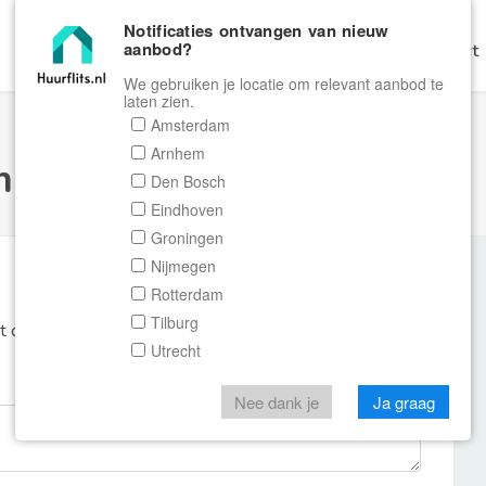
Notificaties ontvangen van nieuw
aanbod?
Home
Zoeken
Gratis Verhuren
Contact
We gebruiken je locatie om relevant aanbod te
laten zien.
Amsterdam
Arnhem
ulier Huurflits
Den Bosch
Eindhoven
Groningen
Nijmegen
Rotterdam
Tilburg
et de aanbieder of makelaar van de woning.
Utrecht
Nee dank je
Ja graag