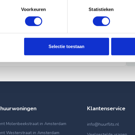
Voorkeuren
Statistieken
Selectie toestaan
 huurwoningen
Klantenservice
nt Molenbeekstraat in Amsterdam
info@huurflits.nl
nt Westerstraat in Amsterdam
Veelgestelde vragen