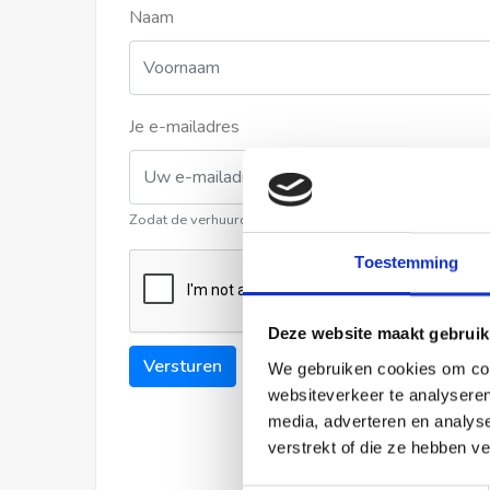
Naam
Je e-mailadres
Zodat de verhuurder contact met u kan opnemen
Toestemming
Deze website maakt gebruik
Versturen
We gebruiken cookies om cont
websiteverkeer te analyseren
media, adverteren en analys
verstrekt of die ze hebben v