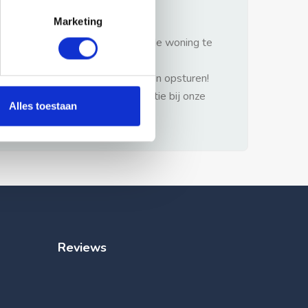
gezonde verstand.
Marketing
1: Nooit vooraf betalen zonder de woning te
hebben gezien.
2: Geen persoonlijke documenten opsturen!
3: Meld bij misbruik de advertentie bij onze
Alles toestaan
klantenservice.
Reviews