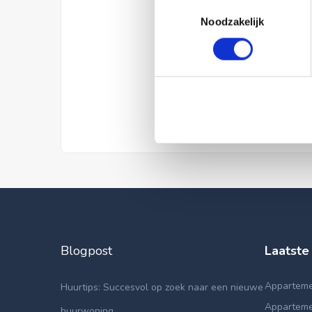
Toestemmingsselectie
Noodzakelijk
Blogpost
Laatste
Apparteme
Huurtips: Succesvol op zoek naar een nieuwe
Apparteme
huurwoning