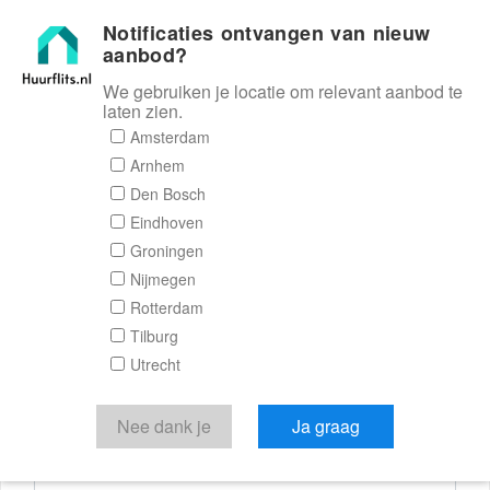
Notificaties ontvangen van nieuw
Huurflits
aanbod?
We gebruiken je locatie om relevant aanbod te
laten zien.
Reactieformulier
Amsterdam
Arnhem
Huurflits
Den Bosch
Eindhoven
Groningen
Nijmegen
Verstuur je bericht
Rotterdam
Tilburg
Door een bericht te sturen kom je in contact met de
Utrecht
aanbieder of makelaar van de woning.
Je reactie
Nee dank je
Ja graag