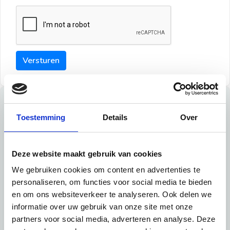
Versturen
Tips
Toestemming
Details
Over
Maak een goede indruk bij de verhuurder met deze tips:
Tip 1:
Deze website maakt gebruik van cookies
We gebruiken cookies om content en advertenties te
Schrijf een duidelijke introductie en geef de volgende
personaliseren, om functies voor social media te bieden
informatie mee:
en om ons websiteverkeer te analyseren. Ook delen we
informatie over uw gebruik van onze site met onze
Ben je student, werkachtig of werkzoekend
partners voor social media, adverteren en analyse. Deze
Wat je in je dagelijks leven doet