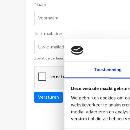
Naam
Je e-mailadres
Zodat de verhuurder contact met u kan opnemen
Toestemming
Deze website maakt gebruik
Versturen
We gebruiken cookies om cont
websiteverkeer te analyseren
media, adverteren en analys
verstrekt of die ze hebben v