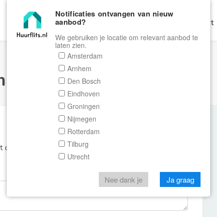
Notificaties ontvangen van nieuw
aanbod?
Home
Zoeken
Gratis Verhuren
Contact
We gebruiken je locatie om relevant aanbod te
laten zien.
Amsterdam
Arnhem
ulier Huurflits
Den Bosch
Eindhoven
Groningen
Nijmegen
Rotterdam
Tilburg
et de aanbieder of makelaar van de woning.
Utrecht
Nee dank je
Ja graag