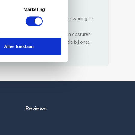
gezonde verstand.
Marketing
1: Nooit vooraf betalen zonder de woning te
hebben gezien.
2: Geen persoonlijke documenten opsturen!
3: Meld bij misbruik de advertentie bij onze
Alles toestaan
klantenservice.
Reviews