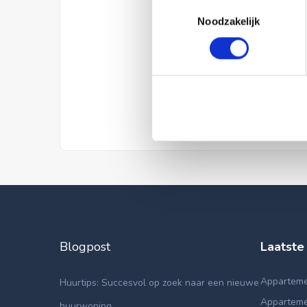
Toestemmingsselectie
Noodzakelijk
Blogpost
Laatste
Apparteme
Huurtips: Succesvol op zoek naar een nieuwe
Apparteme
huurwoning