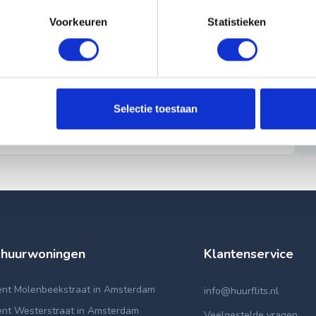
Voorkeuren
Statistieken
Selectie toestaan
 huurwoningen
Klantenservice
nt Molenbeekstraat in Amsterdam
info@huurflits.nl
nt Westerstraat in Amsterdam
Veelgestelde vragen