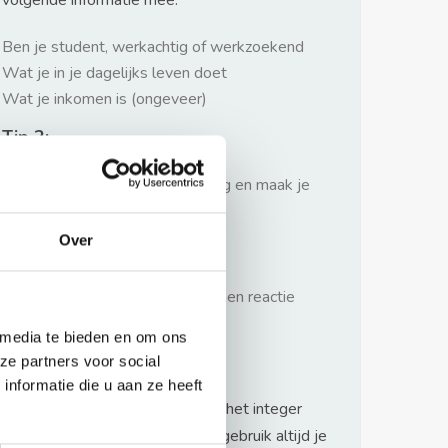
volgende informatie mee:
Ben je student, werkachtig of werkzoekend
Wat je in je dagelijks leven doet
Wat je inkomen is (ongeveer)
Tip 2:
Wees beleefd, niet te langdradig en maak je
verhaal kort
Over
Tip 3:
Wacht niet met reageren. Snel een reactie
sturen geeft je meer kans.
 media te bieden en om ons
Waarschuwing
ze partners voor social
nformatie die u aan ze heeft
Huurflits hecht veel waarde aan het integer
handelen van verhuurders maar gebruik altijd je