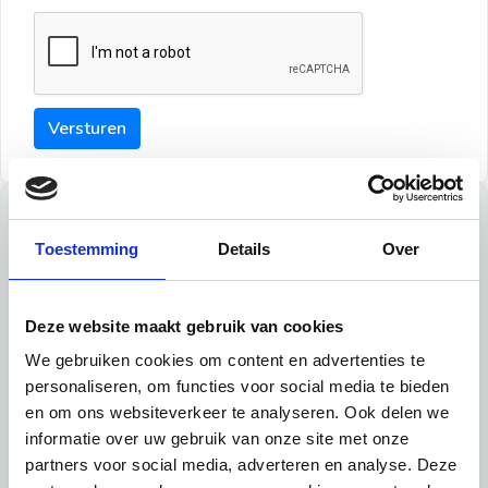
Versturen
Tips
Toestemming
Details
Over
Maak een goede indruk bij de verhuurder met deze tips:
Tip 1:
Deze website maakt gebruik van cookies
We gebruiken cookies om content en advertenties te
Schrijf een duidelijke introductie en geef de volgende
personaliseren, om functies voor social media te bieden
informatie mee:
en om ons websiteverkeer te analyseren. Ook delen we
informatie over uw gebruik van onze site met onze
Ben je student, werkachtig of werkzoekend
partners voor social media, adverteren en analyse. Deze
Wat je in je dagelijks leven doet