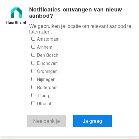
Notificaties ontvangen van nieuw
Huurflits
aanbod?
We gebruiken je locatie om relevant aanbod te
laten zien.
Reactieformulier
Amsterdam
Arnhem
Huurflits
Den Bosch
Eindhoven
Groningen
Nijmegen
Verstuur je bericht
Rotterdam
Tilburg
Door een bericht te sturen kom je in contact met de
Utrecht
aanbieder of makelaar van de woning.
Je reactie
Nee dank je
Ja graag