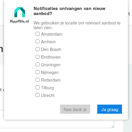
Notificaties ontvangen van nieuw
aanbod?
Home
Zoeken
Gratis Verhuren
Contact
We gebruiken je locatie om relevant aanbod te
laten zien.
Amsterdam
Arnhem
ulier Huurflits
Den Bosch
Eindhoven
Groningen
Nijmegen
Rotterdam
Tilburg
et de aanbieder of makelaar van de woning.
Utrecht
Nee dank je
Ja graag