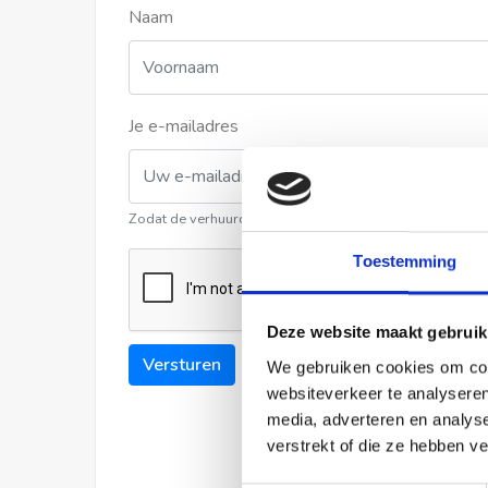
Naam
Je e-mailadres
Zodat de verhuurder contact met u kan opnemen
Toestemming
Deze website maakt gebruik
Versturen
We gebruiken cookies om cont
websiteverkeer te analyseren
media, adverteren en analys
verstrekt of die ze hebben v