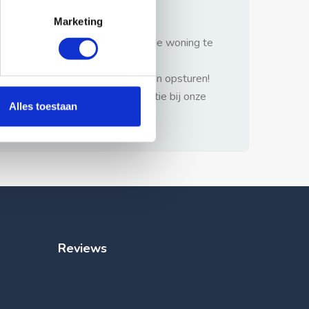
gezonde verstand.
Marketing
1: Nooit vooraf betalen zonder de woning te
hebben gezien.
2: Geen persoonlijke documenten opsturen!
3: Meld bij misbruik de advertentie bij onze
Alles toestaan
klantenservice.
Reviews