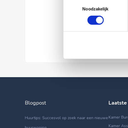
Toestemmingsselectie
Noodzakelijk
Blogpost
Laatste
Kamer Bur
Huurtips: Succesvol op zoek naar een nieuwe
Kamer Asse
huurwoning