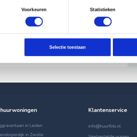
Voorkeuren
Statistieken
Selectie toestaan
 huurwoningen
Klantenservice
ggravenlaan in Leiden
info@huurflits.nl
ndorperdijk in Zwolle
Veelgestelde vragen