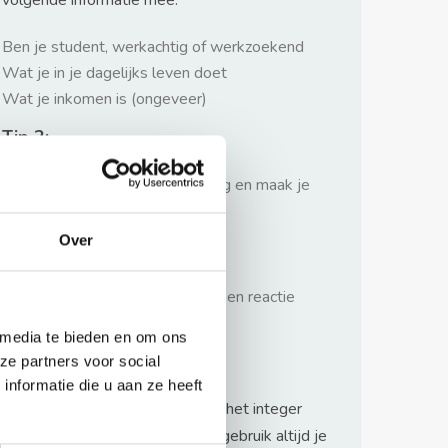
volgende informatie mee:
Ben je student, werkachtig of werkzoekend
Wat je in je dagelijks leven doet
Wat je inkomen is (ongeveer)
Tip 2:
Wees beleefd, niet te langdradig en maak je
verhaal kort
Over
Tip 3:
Wacht niet met reageren. Snel een reactie
sturen geeft je meer kans.
 media te bieden en om ons
Waarschuwing
ze partners voor social
nformatie die u aan ze heeft
Huurflits hecht veel waarde aan het integer
handelen van verhuurders maar gebruik altijd je