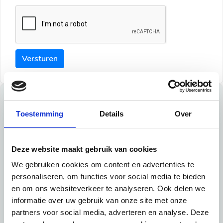
Versturen
Tips
Toestemming
Details
Over
Maak een goede indruk bij de verhuurder met deze tips:
Tip 1:
Deze website maakt gebruik van cookies
We gebruiken cookies om content en advertenties te
Schrijf een duidelijke introductie en geef de volgende
personaliseren, om functies voor social media te bieden
informatie mee:
en om ons websiteverkeer te analyseren. Ook delen we
informatie over uw gebruik van onze site met onze
Ben je student, werkachtig of werkzoekend
partners voor social media, adverteren en analyse. Deze
Wat je in je dagelijks leven doet