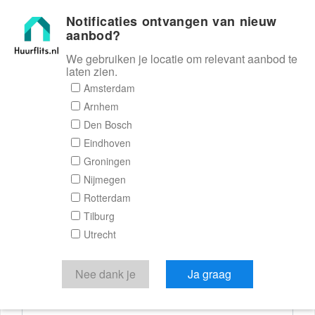
Notificaties ontvangen van nieuw
Huurflits
aanbod?
We gebruiken je locatie om relevant aanbod te
laten zien.
Reactieformulier
Amsterdam
Arnhem
Huurflits
Den Bosch
Eindhoven
Groningen
Nijmegen
Verstuur je bericht
Rotterdam
Tilburg
Door een bericht te sturen kom je in contact met de
Utrecht
aanbieder of makelaar van de woning.
Je reactie
Nee dank je
Ja graag