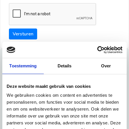
Versturen
Tips
Toestemming
Details
Over
Maak een goede indruk bij de verhuurder met deze tips:
Tip 1:
Deze website maakt gebruik van cookies
We gebruiken cookies om content en advertenties te
Schrijf een duidelijke introductie en geef de volgende
personaliseren, om functies voor social media te bieden
informatie mee:
en om ons websiteverkeer te analyseren. Ook delen we
informatie over uw gebruik van onze site met onze
Ben je student, werkachtig of werkzoekend
partners voor social media, adverteren en analyse. Deze
Wat je in je dagelijks leven doet