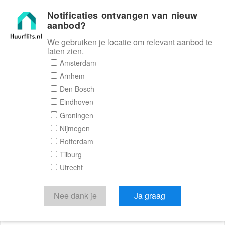
Notificaties ontvangen van nieuw
Huurflits
aanbod?
We gebruiken je locatie om relevant aanbod te
laten zien.
Reactieformulier
Amsterdam
Arnhem
Huurflits
Den Bosch
Eindhoven
Groningen
Nijmegen
Verstuur je bericht
Rotterdam
Tilburg
Door een bericht te sturen kom je in contact met de
Utrecht
aanbieder of makelaar van de woning.
Je reactie
Nee dank je
Ja graag