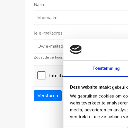
Naam
Je e-mailadres
Zodat de verhuurder contact met u kan opnemen
Toestemming
Deze website maakt gebruik
Versturen
We gebruiken cookies om cont
websiteverkeer te analyseren
media, adverteren en analys
verstrekt of die ze hebben v