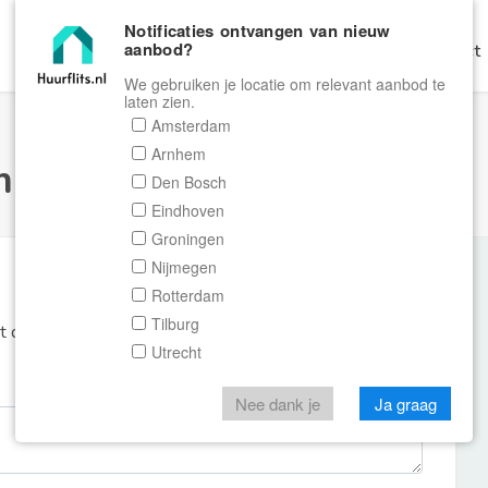
Notificaties ontvangen van nieuw
aanbod?
Home
Zoeken
Gratis Verhuren
Contact
We gebruiken je locatie om relevant aanbod te
laten zien.
Amsterdam
Arnhem
ulier Huurflits
Den Bosch
Eindhoven
Groningen
Nijmegen
Rotterdam
Tilburg
et de aanbieder of makelaar van de woning.
Utrecht
Nee dank je
Ja graag