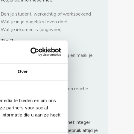
volgende informatie mee:
Ben je student, werkachtig of werkzoekend
Wat je in je dagelijks leven doet
Wat je inkomen is (ongeveer)
Tip 2:
Wees beleefd, niet te langdradig en maak je
verhaal kort
Over
Tip 3:
Wacht niet met reageren. Snel een reactie
sturen geeft je meer kans.
 media te bieden en om ons
Waarschuwing
ze partners voor social
nformatie die u aan ze heeft
Huurflits hecht veel waarde aan het integer
handelen van verhuurders maar gebruik altijd je