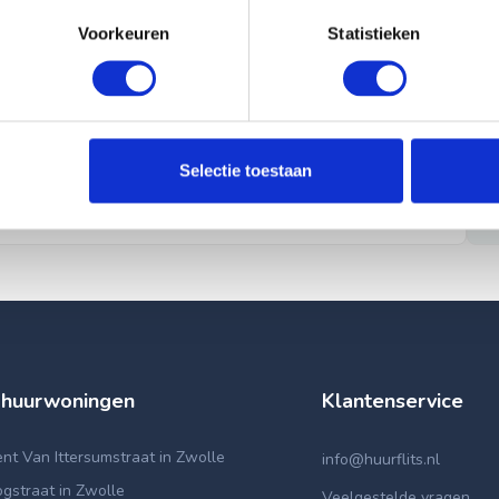
Voorkeuren
Statistieken
Selectie toestaan
 huurwoningen
Klantenservice
t Van Ittersumstraat in Zwolle
info@huurflits.nl
gstraat in Zwolle
Veelgestelde vragen