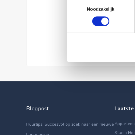
Toestemmingsselectie
Noodzakelijk
Blogpost
Laatste
Appartemen
Huurtips: Succesvol op zoek naar een nieuwe
Studio Hoo
huurwoning