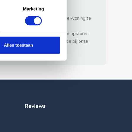
gezonde verstand.
Marketing
1: Nooit vooraf betalen zonder de woning te
hebben gezien.
2: Geen persoonlijke documenten opsturen!
3: Meld bij misbruik de advertentie bij onze
Alles toestaan
klantenservice.
Reviews