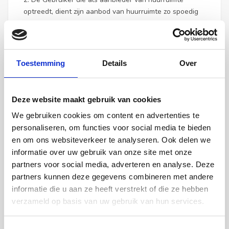
optreedt, dient zijn aanbod van huurruimte zo spoedig
mogelijk op de daartoe aangewezen wijze van de
Website te verwijderen indien de huurruimte, al dan
niet via Huurflits.nl, is verhuurd of om andere redenen
niet meer beschikbaar is.
Toestemming
Details
Over
3. De Gebruiker die als aanbieder van huurruimte
optreedt, stemt ermee in dat zijn aanbod van
Deze website maakt gebruik van cookies
huurruimte, met alle daarbij vermelde gegevens zoals
We gebruiken cookies om content en advertenties te
op de Website geopenbaard, mede op andere online
marktplaatsen kunnen worden geplaatst en via
personaliseren, om functies voor social media te bieden
Facebook en Trovit kunnen worden gedeeld.
en om ons websiteverkeer te analyseren. Ook delen we
informatie over uw gebruik van onze site met onze
4. De Gebruiker die als aanbieder van huurruimte
partners voor social media, adverteren en analyse. Deze
optreedt, wordt reeds hierbij verzocht binnen een
partners kunnen deze gegevens combineren met andere
redelijke termijn te reageren op berichten afkomstig
informatie die u aan ze heeft verstrekt of die ze hebben
van huurruimtezoekenden, ook indien de huurruimte
verzameld op basis van uw gebruik van hun services.
reeds is verhuurd of als de Gebruiker niet
geïnteresseerd is in de vraag naar de huurruimte van