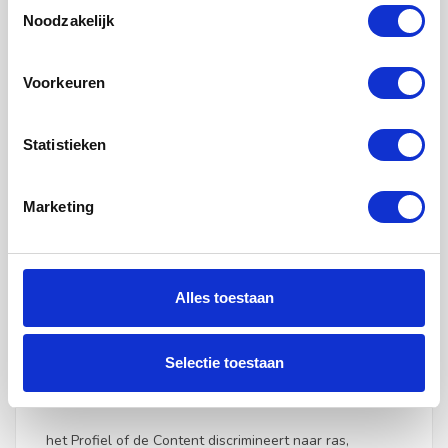
Toestemmingsselectie
de huurruimtezoekende.
Noodzakelijk
Voorkeuren
ARTIKEL 7. | WEIGERING, BLOKKEREN EN
Statistieken
VERWIJDEREN VAN PROFIELEN EN CONTENT
VAN DE WEBRUIMTE
1. Huurflits.nl is gerechtigd om een Profiel of bepaalde
Marketing
Content te screenen en naar aanleiding daarvan te
weigeren, te blokkeren en/of van de Website te
verwijderen indien:
Alles toestaan
het Profiel of de Content onrechtmatige of strafbare
uitingen bevat;
Selectie toestaan
het Profiel of de Content een gewelddadig karakter
heeft;
het Profiel of de Content discrimineert naar ras,