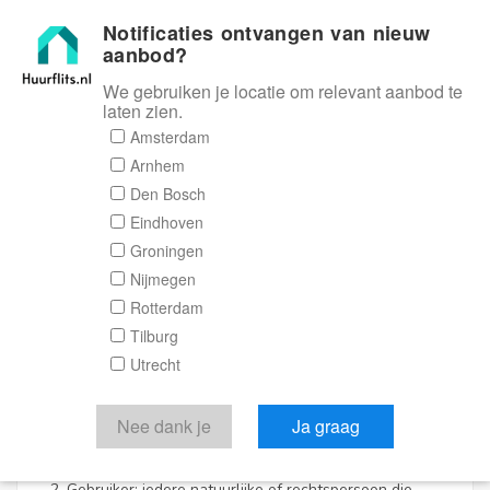
Notificaties ontvangen van nieuw
Huurflits
aanbod?
We gebruiken je locatie om relevant aanbod te
laten zien.
Algemene voorwaarden
Amsterdam
Arnhem
Den Bosch
Eindhoven
ARTIKEL 1. | DEFINITIES
Groningen
In deze algemene voorwaarden worden de volgende
Nijmegen
termen, steeds met hoofdletter aangeduid, in de
Rotterdam
navolgende betekenis gebruikt.
Tilburg
Utrecht
1. Huurflits.nl: de gebruiker van deze algemene
voorwaarden, gevestigd aan Posthoornstraat 11,
3011WD te Rotterdam, ingeschreven in het
Nee dank je
Ja graag
Handelsregister onder KvK-nummer 92868886.
2. Gebruiker: iedere natuurlijke of rechtspersoon die