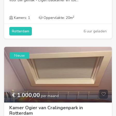
voor uw gemak - Eigen badkamer en toil...
2
Kamers: 1
Oppervlakte: 20m
6 uur geleden
Rotterdam
Nieuw
€ 1.000,00
per maand
Kamer Ogier van Cralingenpark in
Rotterdam