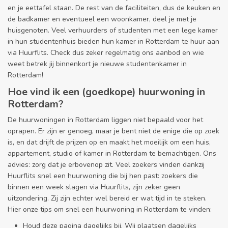
en je eettafel staan. De rest van de faciliteiten, dus de keuken en
de badkamer en eventueel een woonkamer, deel je met je
huisgenoten. Veel verhuurders of studenten met een lege kamer
in hun studentenhuis bieden hun kamer in Rotterdam te huur aan
via Huurflits. Check dus zeker regelmatig ons aanbod en wie
weet betrek jij binnenkort je nieuwe studentenkamer in
Rotterdam!
Hoe vind ik een (goedkope) huurwoning in
Rotterdam?
De huurwoningen in Rotterdam liggen niet bepaald voor het
oprapen. Er zijn er genoeg, maar je bent niet de enige die op zoek
is, en dat drijft de prijzen op en maakt het moeilijk om een huis,
appartement, studio of kamer in Rotterdam te bemachtigen. Ons
advies: zorg dat je erbovenop zit. Veel zoekers vinden dankzij
Huurflits snel een huurwoning die bij hen past: zoekers die
binnen een week slagen via Huurflits, zijn zeker geen
uitzondering. Zij zijn echter wel bereid er wat tijd in te steken.
Hier onze tips om snel een huurwoning in Rotterdam te vinden:
Houd deze pagina dagelijks bij. Wij plaatsen dagelijks