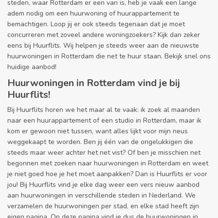
steden, waar Rotterdam er een van is, heb je vaak een lange
adem nodig om een huurwoning of huurappartement te
bemachtigen. Loop jij er ook steeds tegenaan dat je moet
concurreren met zoveel andere woningzoekers? Kijk dan zeker
eens bij Huurflits. Wij helpen je steeds weer aan de nieuwste
huurwoningen in Rotterdam die net te huur staan. Bekijk snel ons
huidige aanbod!
Huurwoningen in Rotterdam vind je bij
Huurflits!
Bij Huurflits horen we het maar al te vaak: ik zoek al maanden
naar een huurappartement of een studio in Rotterdam, maar ik
kom er gewoon niet tussen, want alles lijkt voor mijn neus
weggekaapt te worden. Ben jij één van de ongelukkigen die
steeds maar weer achter het net vist? Of ben je misschien net
begonnen met zoeken naar huurwoningen in Rotterdam en weet
je niet goed hoe je het moet aanpakken? Dan is Huurflits er voor
jou! Bij Huurflits vind je elke dag weer een vers nieuw aanbod
aan huurwoningen in verschillende steden in Nederland. We
verzamelen de huurwoningen per stad, en elke stad heeft zijn
eigen pagina. Op deze pagina vind je dus de huurwoningen in