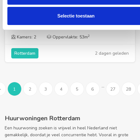
Appartement Finsestraat in Rotterdam
Indeling Binnenkomst in de gang die toegang geeft tot
verschillende vertrekken. De lichte en ruime...
Selectie toestaan
2
Kamers: 2
Oppervlakte: 53m
2 dagen geleden
Rotterdam
...
1
2
3
4
5
6
27
28
rev
Huurwoningen Rotterdam
Een huurwoning zoeken is vrijwel in heel Nederland niet
gemakkelijk, doordat je veel concurrentie hebt. Vooral in grote