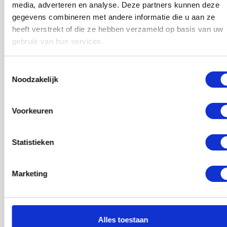
media, adverteren en analyse. Deze partners kunnen deze
De kamer (35 m²) is ruim en volledig gemeubileerd met een
gegevens combineren met andere informatie die u aan ze
tweepersoonsbed, een kledingkast en een bu...
heeft verstrekt of die ze hebben verzameld op basis van uw
gebruik van hun services.
2
Kamers: 1
Oppervlakte: 35m
Toestemmingsselectie
Noodzakelijk
5 uur geleden
Rotterdam
Voorkeuren
Statistieken
Marketing
€ 1.161,00
per maand
Alles toestaan