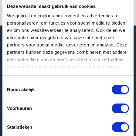
Deze website maakt gebruik van cookies
We gebruiken cookies om content en advertenties te
personaliseren, om functies voor social media te bieden
en om ons websiteverkeer te analyseren. Ook delen we
informatie over uw gebruik van onze site met onze
partners voor social media, adverteren en analyse. Deze
Blogpost
partners kunnen deze gegevens combineren met andere
informatie die u aan ze heeft verstrekt of die ze hebben
verzameld op basis van uw gebruik van hun services.
Huurtips: Succesvol op zoek naar een nieuwe huurwoning
Toestemmingsselectie
Laatste huurwoningen
Noodzakelijk
Appartement Keizersgracht in Eindhoven
Voorkeuren
Appartement Amundsenlaan in Eindhoven
Appartement Erasmusdomein in Maastricht
Statistieken