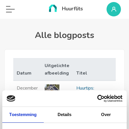
Huurflits
Alle blogposts
Uitgelichte
Datum
afbeelding
Titel
December
Huurtips:
12, 2023
Succesvol op
17:48
zoek naar een
nieuwe
Toestemming
Details
Over
huurwoning