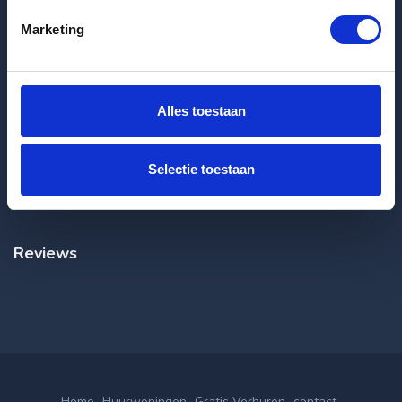
Klantenservice
Marketing
info@huurflits.nl
Veelgestelde vragen
Klachtenregeling
Alles toestaan
Herroepingsrecht
Selectie toestaan
Privacybeleid
Algemene voorwaarden
Reviews
Home
Huurwoningen
Gratis Verhuren
contact