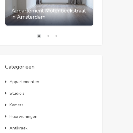
Appartement Molenbeekstraat
Appartement
in Amsterdam
Amsterdam
Categorieën
Appartementen
Studio's
Kamers
Huurwoningen
Antikraak