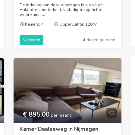
De indeling van deze woningen is als volgt:
Hal/entree, meterkast, volledig tuingerichte
Appartement Oranjewaltje in
woonkamer...
Leeuwarden
2
Kamers: 4
Oppervlakte: 120m
4 dagen geleden
Nijmegen
€ 895,00
per maand
Kamer Daalseweg in Nijmegen