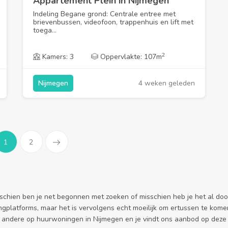
Appartement Plein in Nijmegen
Indeling Begane grond: Centrale entree met
brievenbussen, videofoon, trappenhuis en lift met
toega...
2
Kamers: 3
Oppervlakte: 107m
4 weken geleden
Nijmegen
1
2
schien ben je net begonnen met zoeken of misschien heb je het al doo
ngplatforms, maar het is vervolgens echt moeilijk om ertussen te komen.
 andere op huurwoningen in Nijmegen en je vindt ons aanbod op deze 