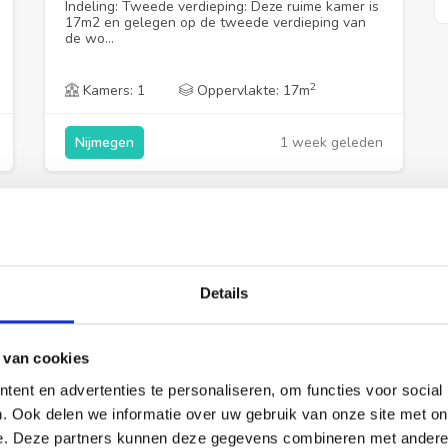
Indeling: Tweede verdieping: Deze ruime kamer is
17m2 en gelegen op de tweede verdieping van
de wo...
2
Kamers: 1
Oppervlakte: 17m
1 week geleden
Nijmegen
Details
 van cookies
€ 1.752,00
ent en advertenties te personaliseren, om functies voor social
per maand
. Ook delen we informatie over uw gebruik van onze site met on
Studio Berg en Dalseweg in
e. Deze partners kunnen deze gegevens combineren met andere i