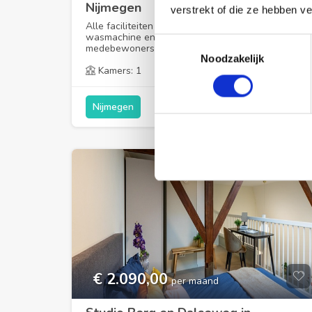
Nijmegen
verstrekt of die ze hebben v
Alle faciliteiten (keuken, toilet, douche,
wasmachine en droger) worden gedeeld met de
Toestemmingsselectie
medebewoners....
Noodzakelijk
2
Kamers: 1
Oppervlakte: 17m
1 week geleden
Nijmegen
€ 2.090,00
per maand