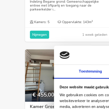
Indeling Begane grond: Gemeenschappelijke
entree met liftpartij en toegang naar de
parkeerkelder i...
2
Kamers: 5
Oppervlakte: 143m
1 week geleden
Nijmegen
Toestemming
Deze website maakt gebruik
€ 455,00
We gebruiken cookies om cont
per maand
websiteverkeer te analyseren
Kamer Groesbeeksedwarsweg in
media, adverteren en analys