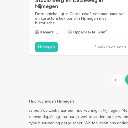
Studio Berg en Dalseweg in
Nijmegen
Deze unieke ligt in Canisiushof, een monumentaal
en karakteristiek pand in Nijmegen met
historische...
2
Kamers: 1
Oppervlakte: 64m
3 weken geleden
Nijmegen
Prev
Huurwoningen Nijmegen
Je bent op zoek naar een huurwoning in Nijmegen. Mis
eenvoudig. Ze zijn natuurlijk wel te vinden op de woni
type huurwoning dat je zoekt. We focussen ons onder