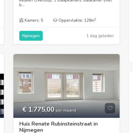
keuken Overloop, 3 slaapkamers, badkamer (met
b...
2
Kamers: 5
Oppervlakte: 128m
1 dag geleden
Nijmegen
Uitgelicht
€ 1.775,00
per maand
Huis Renate Rubinsteinstraat in
Nijmegen