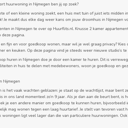
rt huurwoning in Nijmegen ben jij op zoek?
te of een kleine woning zoekt, een huis met tuin of juist iets midden i
k! Je maakt dus elke dag weer kans om jouw droomhuis in Nijmegen vo
enten in Nijmegen te over op Huurflits.nl. Knusse 2 kamer apparteme
p deze pagina.
in en fijn en voor goedkoop wonen, maar wil je wel graag privacy? Kies
er en keuken. Op deze pagina vind je steeds weer nieuwe studio’s te 
oop huren in Nijmegen doe je door een kamer te huren. Dit is verre
iliteiten in huis te delen met medebewoners, woon je goedkoop en geze
in Nijmegen
is het vaak wachten geblazen: je staat op de wachtlijst, maar bent ze
 in ons land momenteel zo’n 9 jaar. Als je dan aan de beurt bent, is h
ek je een andere manier om goedkoop te kunnen huren, bijvoorbeeld in 
elijk mag wonen tegen een laag huurtarief. Je stelt van tevoren vast 
 woningen ligt veel lager dan die van particuliere huurwoningen. Ook als