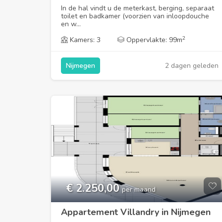
In de hal vindt u de meterkast, berging, separaat
toilet en badkamer (voorzien van inloopdouche
en w...
2
Kamers: 3
Oppervlakte: 99m
2 dagen geleden
Nijmegen
€ 2.250,00
per maand
Appartement Villandry in Nijmegen