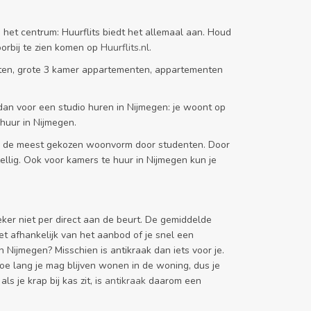
n het centrum: Huurflits biedt het allemaal aan. Houd
orbij te zien komen op
Huurflits.nl.
nten, grote 3 kamer appartementen, appartementen
 dan voor een studio huren in Nijmegen: je woont op
huur in Nijmegen.
weg de meest gekozen woonvorm door studenten. Door
llig. Ook voor kamers te huur in Nijmegen kun je
ker niet per direct aan de beurt. De gemiddelde
et afhankelijk van het aanbod of je snel een
Nijmegen? Misschien is antikraak dan iets voor je.
hoe lang je mag blijven wonen in de woning, dus je
 je krap bij kas zit, is
antikraak
daarom een