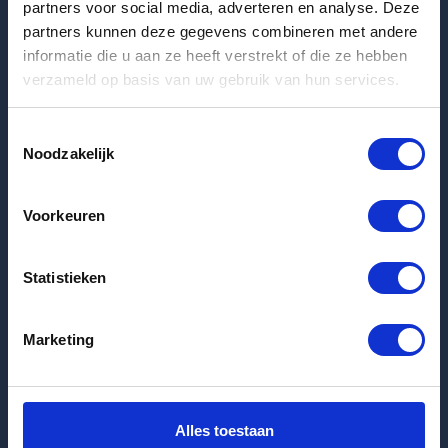
Laatste huurwoningen
partners voor social media, adverteren en analyse. Deze
partners kunnen deze gegevens combineren met andere
Appartement Molenbeekstraat in Amsterdam
informatie die u aan ze heeft verstrekt of die ze hebben
verzameld op basis van uw gebruik van hun services.
Appartement Westerstraat in Amsterdam
Appartement Oranjewaltje in Leeuwarden
Toestemmingsselectie
Noodzakelijk
Klantenservice
Voorkeuren
info@huurflits.nl
Veelgestelde vragen
Statistieken
Klachtenregeling
Herroepingsrecht
Marketing
Privacybeleid
Algemene voorwaarden
Alles toestaan